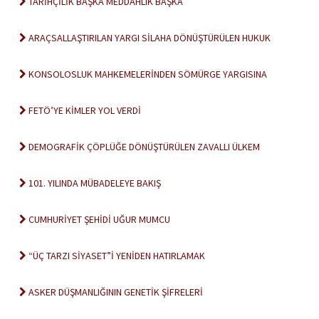
TARİHÇİLİK BAŞKA MEDDAHLIK BAŞKA
ARAÇSALLAŞTIRILAN YARGI SİLAHA DÖNÜŞTÜRÜLEN HUKUK
KONSOLOSLUK MAHKEMELERİNDEN SÖMÜRGE YARGISINA
FETÖ’YE KİMLER YOL VERDİ
DEMOGRAFİK ÇÖPLÜĞE DÖNÜŞTÜRÜLEN ZAVALLI ÜLKEM
101. YILINDA MÜBADELEYE BAKIŞ
CUMHURİYET ŞEHİDİ UĞUR MUMCU
“ÜÇ TARZI SİYASET”İ YENİDEN HATIRLAMAK
ASKER DÜŞMANLIĞININ GENETİK ŞİFRELERİ