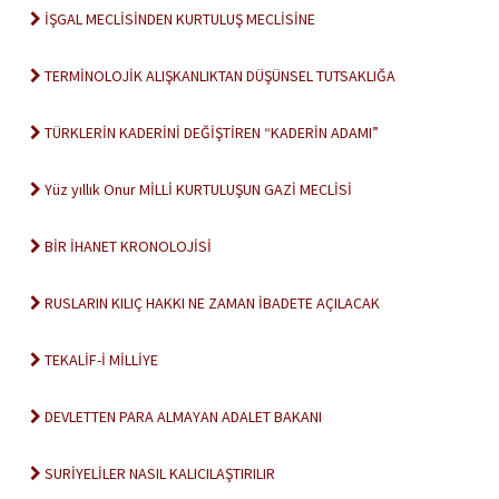
İŞGAL MECLİSİNDEN KURTULUŞ MECLİSİNE
TERMİNOLOJİK ALIŞKANLIKTAN DÜŞÜNSEL TUTSAKLIĞA
TÜRKLERİN KADERİNİ DEĞİŞTİREN “KADERİN ADAMI”
Yüz yıllık Onur MİLLİ KURTULUŞUN GAZİ MECLİSİ
BİR İHANET KRONOLOJİSİ
RUSLARIN KILIÇ HAKKI NE ZAMAN İBADETE AÇILACAK
TEKALİF-İ MİLLİYE
DEVLETTEN PARA ALMAYAN ADALET BAKANI
SURİYELİLER NASIL KALICILAŞTIRILIR