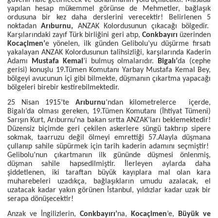
yapılan hesap mükemmel görünse de Mehmetler, bağlaşık
ordusuna bir kez daha derslerini verecektir! Belirlenen 5
noktadan
Arıburnu,
ANZAK Kolordusunun çıkacağı bölgedir.
Karşılarındaki zayıf Türk birliğini geri atıp,
Conkbayırı
üzerinden
Kocaçimen’
e yönelen, ilk günden Gelibolu’yu düşürme fırsatı
yakalayan ANZAK Kolordusunun talihsizliği, karşılarında Kaderin
Adamı
Mustafa Kemal
’i bulmuş olmalarıdır.
Bigalı’
da (cephe
gerisi) konuşlu 19.Tümen Komutanı Yarbay Mustafa Kemal Bey,
bölgeyi avucunun içi gibi bilmekte, düşmanın çıkartma yapacağı
bölgeleri birebir kestirebilmektedir.
25 Nisan 1915’te
Arıburnu
’ndan kilometrelerce içerde,
Bigalı’da olması gereken, 19.Tümen Komutanı (İhtiyat Tümeni)
Sarışın Kurt, Arıburnu’na bakan sırtta ANZAK’ları beklemektedir!
Düzensiz biçimde geri çekilen askerlere süngü taktırıp sipere
sokmak, taarruzu değil ölmeyi emrettiği 57.Alayla düşmana
çullanıp sahile süpürmek için tarih kaderin adamını seçmiştir!
Gelibolu’nun çıkartmanın ilk gününde düşmesi önlenmiş,
düşman sahile hapsedilmiştir. İlerleyen aylarda daha
şiddetlenen, iki taraftan büyük kayıplara mal olan kara
muharebeleri uzadıkça, bağlaşıkların umudu azalacak, el
uzatacak kadar yakın görünen İstanbul, yıldızlar kadar uzak bir
serapa dönüşecektir!
Anzak ve İngilizlerin,
Conkbayırı’
na,
Kocaçimen
’e,
Büyük ve