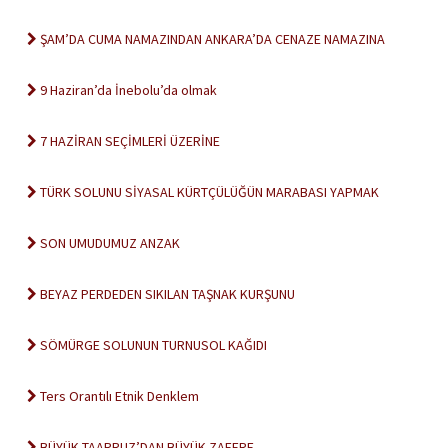
ŞAM’DA CUMA NAMAZINDAN ANKARA’DA CENAZE NAMAZINA
9 Haziran’da İnebolu’da olmak
7 HAZİRAN SEÇİMLERİ ÜZERİNE
TÜRK SOLUNU SİYASAL KÜRTÇÜLÜĞÜN MARABASI YAPMAK
SON UMUDUMUZ ANZAK
BEYAZ PERDEDEN SIKILAN TAŞNAK KURŞUNU
SÖMÜRGE SOLUNUN TURNUSOL KAĞIDI
Ters Orantılı Etnik Denklem
BÜYÜK TAARRUZ’DAN BÜYÜK ZAFERE