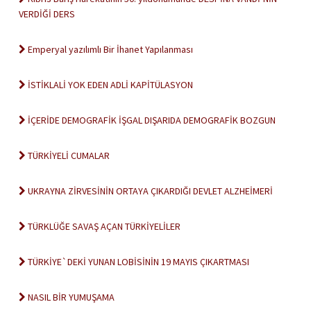
VERDİĞİ DERS
Emperyal yazılımlı Bir İhanet Yapılanması
İSTİKLALİ YOK EDEN ADLİ KAPİTÜLASYON
İÇERİDE DEMOGRAFİK İŞGAL DIŞARIDA DEMOGRAFİK BOZGUN
TÜRKİYELİ CUMALAR
UKRAYNA ZİRVESİNİN ORTAYA ÇIKARDIĞI DEVLET ALZHEİMERİ
TÜRKLÜĞE SAVAŞ AÇAN TÜRKİYELİLER
TÜRKİYE`DEKİ YUNAN LOBİSİNİN 19 MAYIS ÇIKARTMASI
NASIL BİR YUMUŞAMA