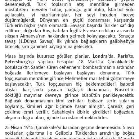
denemesiydi. Türk toplarının atış menziline girmeden
müstahkem mevziler hallaç pamuğu gibi atılıp, İstanbul yolu
açılacaktı. İyi hazırlanmışlar, her şeyi inceden inceye
düşünmüşlerdi. Dünyanın en güçlü donanması karşısında
Türklerin hiçbir şansı olamazdı. Savaşın başında Türkler saf dışı
edilince, doğudan Rus, batıdan İngiliz-Fransız orduları arasında
sıkışan Almanya’nın hakkından gelmek kolaylaşacaktı. Sonuçta
savaş (1.Dünya Savaşı) ilk yılında bağlaşıkların galibiyetiyle
bitecek, sıra ganimet paylaşımına gelecekti.
Masa başında kusursuz görülen planlar,
Londra
’da,
Paris
’te,
Petersburg
’da yapılan hesaplar 18 Mart’ta Çanakkale’de
bozulacaktır. Saatler süren cehennemi bombardımanın ardından
boğazda ilerlemeye başlayan başlayan donanma, Türk
topçusunun menziline girince Mehmetler marifetini göstermeye
başlayacaktır. Türk topçusunun hiç beklemedikleri isabetli
atışları karşısında şaşıran bağlaşık donanması,
Nusret’
in
döktüğü mayınlar devreye girince büsbütün panikleyecektir.
Bağlaşık donanmasının kimi zırhlıları boğazın serin sularını
boylamış, kimileri ağır biçimde hasar almıştır. Çaresiz, geri
çekilme emri verilir. Sabahleyin kibirle girdikleri boğazdan,
akşama doğru utanç içinde tornistan etmektedirler.
25 Nisan 1915, Çanakkale’yi karadan geçme denemesidir. 5 ayrı
noktadan çıkartma ile Gelibolu Türklerden arındırılıp boğaz
güvenli hale getirilecek ve donanmanın yolu açılacaktı. Masada