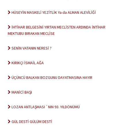
HÜSEYİN MASKELİ YEZİTLİK Ya da ALMAN ALEVİLİĞİ
İHTİHAR BELGESİNİ YIRTAN MECLİSTEN ARDINDA İNTİHAR
MEKTUBU BIRAKAN MECLİSE
SENİN VATANIN NERESİ ?
KIRIKÇI İSMAİL AĞA
ÜÇÜNCÜ BALKAN BOZGUNU DAYATMASINA HAYIR
MANİCİ BAŞI
LOZAN ANTLAŞMASI `NIN 93. YILDÖNÜMÜ
GÜL DESTİ GÜLÜM DESTİ