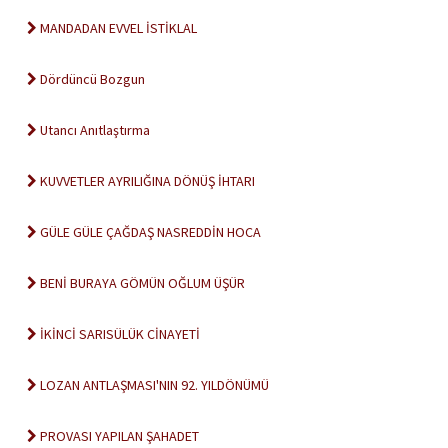
MANDADAN EVVEL İSTİKLAL
Dördüncü Bozgun
Utancı Anıtlaştırma
KUVVETLER AYRILIĞINA DÖNÜŞ İHTARI
GÜLE GÜLE ÇAĞDAŞ NASREDDİN HOCA
BENİ BURAYA GÖMÜN OĞLUM ÜŞÜR
İKİNCİ SARISÜLÜK CİNAYETİ
LOZAN ANTLAŞMASI'NIN 92. YILDÖNÜMÜ
PROVASI YAPILAN ŞAHADET