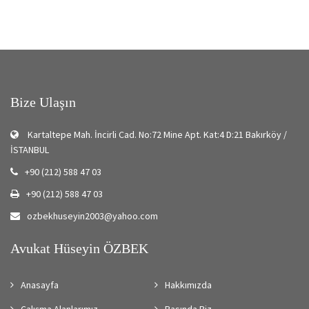
Bize Ulaşın
Kartaltepe Mah. İncirli Cad. No:72 Mine Apt. Kat:4 D:21 Bakırköy /
İSTANBUL
+90 (212) 588 47 03
+90 (212) 588 47 03
ozbekhuseyin2003@yahoo.com
Avukat Hüseyin ÖZBEK
Anasayfa
Hakkımızda
Çalışma Alanlarımız
Basında Biz