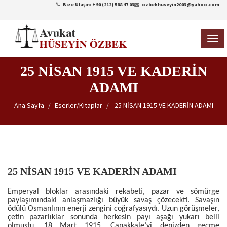
Bize Ulaşın: +90 (212) 588 47 03
ozbekhuseyin2003@yahoo.com
TOG
NAVI
25 NİSAN 1915 VE KADERİN
ADAMI
Ana Sayfa
Eserler/Kitaplar
25 NİSAN 1915 VE KADERİN ADAMI
25 NİSAN 1915 VE KADERİN ADAMI
Emperyal bloklar arasındaki rekabeti, pazar ve sömürge
paylaşımındaki anlaşmazlığı büyük savaş çözecekti. Savaşın
ödülü Osmanlının enerji zengini coğrafyasıydı. Uzun görüşmeler,
çetin pazarlıklar sonunda herkesin payı aşağı yukarı belli
olmuştu. 18 Mart 1915, Çanakkale’yi denizden geçme