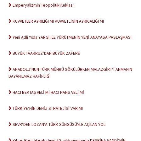
Emperyalizmin Teopolitik Kuklası
KUVVETLER AYRILIĞI MI KUVVETLİNİN AYRICALIĞI MI
Yeni Adli Yılda YARGI İLE YÜRÜTMENİN YENİ ANAYASA PASLAŞMASI
BÜYÜK TAARRUZ’DAN BÜYÜK ZAFERE
ANADOLU’NUN TÜRK MÜHRÜ SÖKÜLÜRKEN MALAZGİRT’İ ANMANIN
DAYANILMAZ HAFİFLİĞİ
HACI BEKTAŞ VELİ Mİ HACI HANS VELİ Mİ
TÜRKİYE’NİN DENİZ STRATEJİSİ VAR MI
SEVR’DEN LOZAN’A TÜRK SÜNGÜSÜYLE AÇILAN YOL
Kıbrıs Barış Harekatının 50. yıldönümünde DESPİNA VANDİ’NİN