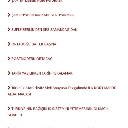
ŞAM TATLISININ AĞIR FATURASI
ŞAM RÜYASINDAN KABUSLA UYANMAK
SUFLE BERLİN’DEN SES SAMANDAĞ’DAN
ORTADOĞU’DA TEK BAŞINA
POSTMODERN ORTAÇAĞ
TARİH YAZILIRKEN TARİHİ ISKALAMAK
Türksüz Atatürksüz Sivil Anayasa Tezgahında İLK DÖRT MADDE
ALDATMACASI
TÜRKİYE’NİN BAĞIŞIKLIK SİSTEMİNİ YİTİRMESİNİN ÖLÜMCÜL
SONUCU