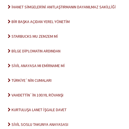
İHANET SİMGELERİNİ ANITLAŞTIRMANIN DAYANILMAZ SAKİLLİĞİ
BİR BAŞKA AÇIDAN YEREL YÖNETİM
STARBUCKS MU ZEMZEM Mİ
BİLGE DİPLOMATIN ARDINDAN
SİVİL ANAYASA MI EMİRNAME Mİ
TÜRKİYE`NİN CUMALARI
VAHDETTİN`İN 100.YIL RÖVANŞI
KURTULUŞA LANET İŞGALE DAVET
SİVİL SOSLU TAKUNYA ANAYASASI