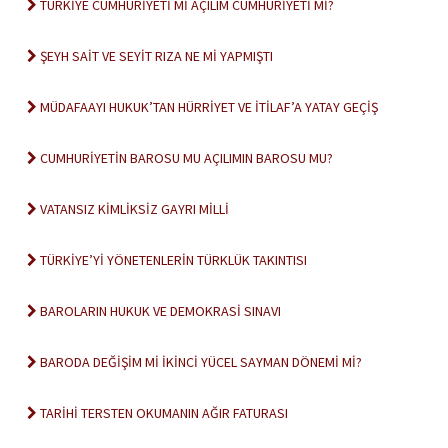
TÜRKİYE CUMHURİYETİ Mİ AÇILIM CUMHURİYETİ Mİ?
ŞEYH SAİT VE SEYİT RIZA NE Mİ YAPMIŞTI
MÜDAFAAYI HUKUK’TAN HÜRRİYET VE İTİLAF’A YATAY GEÇİŞ
CUMHURİYETİN BAROSU MU AÇILIMIN BAROSU MU?
VATANSIZ KİMLİKSİZ GAYRI MİLLİ
TÜRKİYE’Yİ YÖNETENLERİN TÜRKLÜK TAKINTISI
BAROLARIN HUKUK VE DEMOKRASİ SINAVI
BARODA DEĞİŞİM Mİ İKİNCİ YÜCEL SAYMAN DÖNEMİ Mİ?
TARİHİ TERSTEN OKUMANIN AĞIR FATURASI