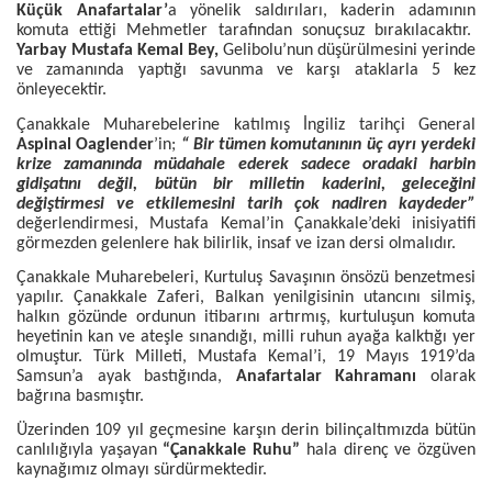
Küçük Anafartalar’
a yönelik saldırıları, kaderin adamının
komuta ettiği Mehmetler tarafından sonuçsuz bırakılacaktır.
Yarbay Mustafa Kemal Bey,
Gelibolu’nun düşürülmesini yerinde
ve zamanında yaptığı savunma ve karşı ataklarla 5 kez
önleyecektir.
Çanakkale Muharebelerine katılmış İngiliz tarihçi General
Aspinal Oaglender
’in;
“ Bir tümen komutanının üç ayrı yerdeki
krize zamanında müdahale ederek sadece oradaki harbin
gidişatını değil, bütün bir milletin kaderini, geleceğini
değiştirmesi ve etkilemesini tarih çok nadiren kaydeder”
değerlendirmesi, Mustafa Kemal’in Çanakkale’deki inisiyatifi
görmezden gelenlere hak bilirlik, insaf ve izan dersi olmalıdır.
Çanakkale Muharebeleri, Kurtuluş Savaşının önsözü benzetmesi
yapılır. Çanakkale Zaferi, Balkan yenilgisinin utancını silmiş,
halkın gözünde ordunun itibarını artırmış, kurtuluşun komuta
heyetinin kan ve ateşle sınandığı, milli ruhun ayağa kalktığı yer
olmuştur. Türk Milleti, Mustafa Kemal’i, 19 Mayıs 1919’da
Samsun’a ayak bastığında,
Anafartalar Kahramanı
olarak
bağrına basmıştır.
Üzerinden 109 yıl geçmesine karşın derin bilinçaltımızda bütün
canlılığıyla yaşayan
“Çanakkale Ruhu”
hala direnç ve özgüven
kaynağımız olmayı sürdürmektedir.