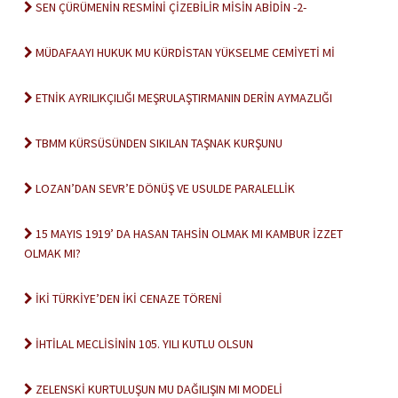
SEN ÇÜRÜMENİN RESMİNİ ÇİZEBİLİR MİSİN ABİDİN -2-
MÜDAFAAYI HUKUK MU KÜRDİSTAN YÜKSELME CEMİYETİ Mİ
ETNİK AYRILIKÇILIĞI MEŞRULAŞTIRMANIN DERİN AYMAZLIĞI
TBMM KÜRSÜSÜNDEN SIKILAN TAŞNAK KURŞUNU
LOZAN’DAN SEVR’E DÖNÜŞ VE USULDE PARALELLİK
15 MAYIS 1919’ DA HASAN TAHSİN OLMAK MI KAMBUR İZZET
OLMAK MI?
İKİ TÜRKİYE’DEN İKİ CENAZE TÖRENİ
İHTİLAL MECLİSİNİN 105. YILI KUTLU OLSUN
ZELENSKİ KURTULUŞUN MU DAĞILIŞIN MI MODELİ