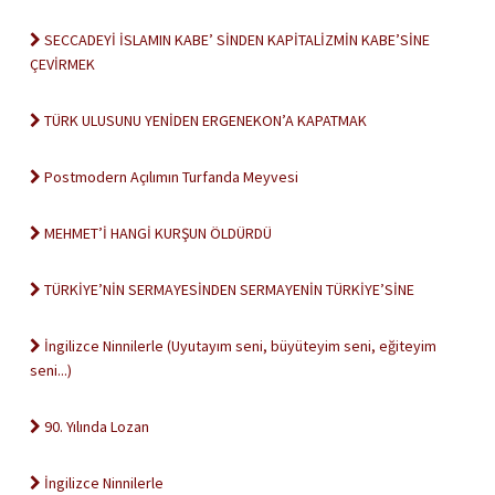
SECCADEYİ İSLAMIN KABE’ SİNDEN KAPİTALİZMİN KABE’SİNE
ÇEVİRMEK
TÜRK ULUSUNU YENİDEN ERGENEKON’A KAPATMAK
Postmodern Açılımın Turfanda Meyvesi
MEHMET’İ HANGİ KURŞUN ÖLDÜRDÜ
TÜRKİYE’NİN SERMAYESİNDEN SERMAYENİN TÜRKİYE’SİNE
İngilizce Ninnilerle (Uyutayım seni, büyüteyim seni, eğiteyim
seni...)
90. Yılında Lozan
İngilizce Ninnilerle