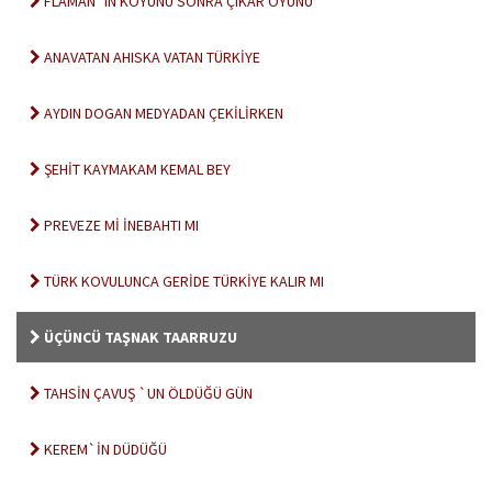
FLAMAN`IN KOYUNU SONRA ÇIKAR OYUNU
ANAVATAN AHISKA VATAN TÜRKİYE
AYDIN DOGAN MEDYADAN ÇEKİLİRKEN
ŞEHİT KAYMAKAM KEMAL BEY
PREVEZE Mİ İNEBAHTI MI
TÜRK KOVULUNCA GERİDE TÜRKİYE KALIR MI
ÜÇÜNCÜ TAŞNAK TAARRUZU
TAHSİN ÇAVUŞ `UN ÖLDÜĞÜ GÜN
KEREM`İN DÜDÜĞÜ