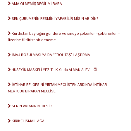
AMA ÖLMEMİŞ DEĞİL Mİ BABA
SEN ÇÜRÜMENİN RESMİNİ YAPABİLİR MİSİN ABİDİN?
Kürdistan bayrağını göndere ve sineye çekenler –çektirenler –
üzerine fütürist bir deneme
İMAJ BOZULMASI YA DA “EROL TAŞ” LAŞTIRMA
HÜSEYİN MASKELİ YEZİTLİK Ya da ALMAN ALEVİLİĞİ
İHTİHAR BELGESİNİ YIRTAN MECLİSTEN ARDINDA İNTİHAR
MEKTUBU BIRAKAN MECLİSE
SENİN VATANIN NERESİ ?
KIRIKÇI İSMAİL AĞA