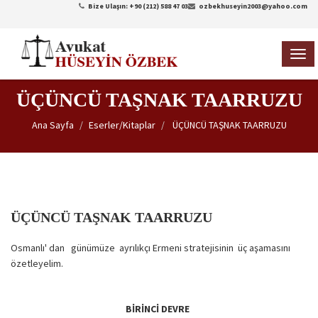
Bize Ulaşın: +90 (212) 588 47 03
ozbekhuseyin2003@yahoo.com
TOG
NAVI
ÜÇÜNCÜ TAŞNAK TAARRUZU
Ana Sayfa
Eserler/Kitaplar
ÜÇÜNCÜ TAŞNAK TAARRUZU
ÜÇÜNCÜ TAŞNAK TAARRUZU
Osmanlı' dan günümüze ayrılıkçı Ermeni stratejisinin üç aşamasını
özetleyelim.
BİRİNCİ DEVRE