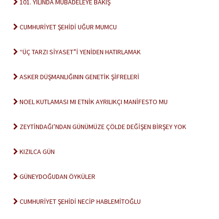
101. YILINDA MÜBADELEYE BAKIŞ
CUMHURİYET ŞEHİDİ UĞUR MUMCU
“ÜÇ TARZI SİYASET”İ YENİDEN HATIRLAMAK
ASKER DÜŞMANLIĞININ GENETİK ŞİFRELERİ
NOEL KUTLAMASI MI ETNİK AYRILIKÇI MANİFESTO MU
ZEYTİNDAĞI’NDAN GÜNÜMÜZE ÇÖLDE DEĞİŞEN BİRŞEY YOK
KIZILCA GÜN
GÜNEYDOĞUDAN ÖYKÜLER
CUMHURİYET ŞEHİDİ NECİP HABLEMİTOĞLU