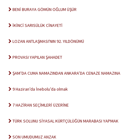
BENİ BURAYA GÖMÜN OĞLUM ÜŞÜR
İKİNCİ SARISÜLÜK CİNAYETİ
LOZAN ANTLAŞMASI'NIN 92. YILDÖNÜMÜ
PROVASI YAPILAN ŞAHADET
ŞAM’DA CUMA NAMAZINDAN ANKARA’DA CENAZE NAMAZINA
9 Haziran’da İnebolu’da olmak
7 HAZİRAN SEÇİMLERİ ÜZERİNE
TÜRK SOLUNU SİYASAL KÜRTÇÜLÜĞÜN MARABASI YAPMAK
SON UMUDUMUZ ANZAK