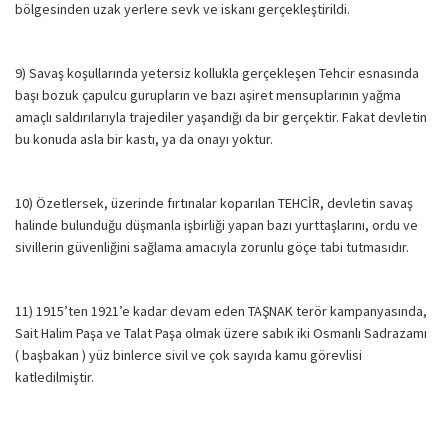
bölgesinden uzak yerlere sevk ve iskanı gerçekleştirildi.
9) Savaş koşullarında yetersiz kollukla gerçekleşen Tehcir esnasında
başı bozuk çapulcu gurupların ve bazı aşiret mensuplarının yağma
amaçlı saldırılarıyla trajediler yaşandığı da bir gerçektir. Fakat devletin
bu konuda asla bir kastı, ya da onayı yoktur.
10) Özetlersek, üzerinde fırtınalar koparılan TEHCİR, devletin savaş
halinde bulunduğu düşmanla işbirliği yapan bazı yurttaşlarını, ordu ve
sivillerin güvenliğini sağlama amacıyla zorunlu göçe tabi tutmasıdır.
11) 1915’ten 1921’e kadar devam eden TAŞNAK terör kampanyasında,
Sait Halim Paşa ve Talat Paşa olmak üzere sabık iki Osmanlı Sadrazamı
( başbakan ) yüz binlerce sivil ve çok sayıda kamu görevlisi
katledilmiştir.