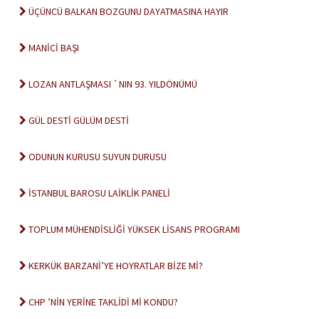
ÜÇÜNCÜ BALKAN BOZGUNU DAYATMASINA HAYIR
MANİCİ BAŞI
LOZAN ANTLAŞMASI `NIN 93. YILDÖNÜMÜ
GÜL DESTİ GÜLÜM DESTİ
ODUNUN KURUSU SUYUN DURUSU
İSTANBUL BAROSU LAİKLİK PANELİ
TOPLUM MÜHENDİSLİĞİ YÜKSEK LİSANS PROGRAMI
KERKÜK BARZANİ’YE HOYRATLAR BİZE Mİ?
CHP ’NİN YERİNE TAKLİDİ Mİ KONDU?