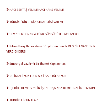
HACI BEKTAŞ VELİ Mİ HACI HANS VELİ Mİ
TÜRKİYE’NİN DENİZ STRATEJİSİ VAR MI
SEVR’DEN LOZAN’A TÜRK SÜNGÜSÜYLE AÇILAN YOL
Kıbrıs Barış Harekatının 50. yıldönümünde DESPİNA VANDİ’NİN
VERDİĞİ DERS
Emperyal yazılımlı Bir İhanet Yapılanması
İSTİKLALİ YOK EDEN ADLİ KAPİTÜLASYON
İÇERİDE DEMOGRAFİK İŞGAL DIŞARIDA DEMOGRAFİK BOZGUN
TÜRKİYELİ CUMALAR