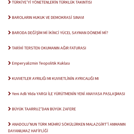
TÜRKİYE’Yİ YÖNETENLERİN TÜRKLÜK TAKINTISI
BAROLARIN HUKUK VE DEMOKRASİ SINAVI
BARODA DEĞİŞİM Mİ İKİNCİ YÜCEL SAYMAN DÖNEMİ Mİ?
TARİHİ TERSTEN OKUMANIN AĞIR FATURASI
Emperyalizmin Teopolitik Kuklası
KUVVETLER AYRILIĞI MI KUVVETLİNİN AYRICALIĞI MI
Yeni Adli Yılda YARGI İLE YÜRÜTMENİN YENİ ANAYASA PASLAŞMASI
BÜYÜK TAARRUZ’DAN BÜYÜK ZAFERE
ANADOLU’NUN TÜRK MÜHRÜ SÖKÜLÜRKEN MALAZGİRT’İ ANMANIN
DAYANILMAZ HAFİFLİĞİ