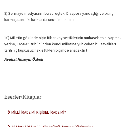
9) Sermaye medyasının bu süreçteki Diaspora yandaşlığı ve bilinç
karmaşasındaki katkısı da unutulmamalıdır.
10) Milletin gözünde niçin itibar kaybettiklerinin muhasebesini yapmak
yerine, TAŞNAK tribününden kendi milletine yuh çeken bu zavallıları
tarih hiç kuşkusuz hak ettikleri biçimde anacaktır !
Avukat Hüseyin Özbek
Eserler/Kitaplar
MİLLİ İRADE Mİ KİŞİSEL İRADE Mİ?
18 Mart 1915'in 11. Yıldönümü Üzerine Düşünceler