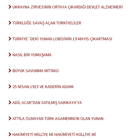
UKRAYNA ZİRVESİNİN ORTAYA ÇIKARDIĞI DEVLET ALZHEİMERİ
TÜRKLÜĞE SAVAŞ AÇAN TÜRKİYELİLER
TÜRKİYE`DEKİ YUNAN LOBİSİNİN 19 MAYIS ÇIKARTMASI
NASIL BİR YUMUŞAMA
BÜYÜK SAVUNMA MİTİNGİ
25 NİSAN 1915 VE KADERİN ADAMI
ADİL ACAR’DAN SATILMIŞ SARIKAYA’YA
ATTİLA OLMAYAN TÜRK AGAMEMNON OLAN YUNAN
HAKİMİYETİ MİLLİYE Mİ HAKİMİYETİ KÜLLİYE Mİ