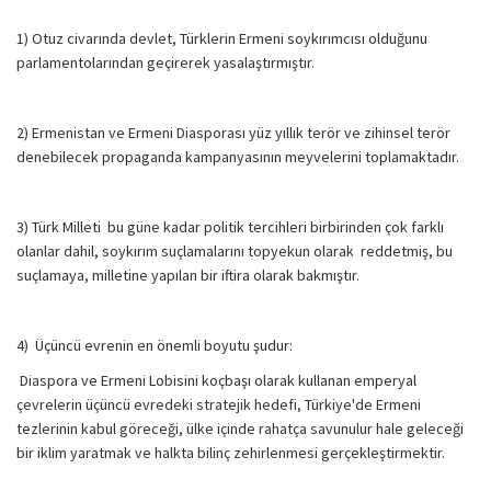
1) Otuz civarında devlet, Türklerin Ermeni soykırımcısı olduğunu
parlamentolarından geçirerek yasalaştırmıştır.
2) Ermenistan ve Ermeni Diasporası yüz yıllık terör ve zihinsel terör
denebilecek propaganda kampanyasının meyvelerini toplamaktadır.
3) Türk Milleti bu güne kadar politik tercihleri birbirinden çok farklı
olanlar dahil, soykırım suçlamalarını topyekun olarak reddetmiş, bu
suçlamaya, milletine yapılan bir iftira olarak bakmıştır.
4) Üçüncü evrenin en önemli boyutu şudur:
Diaspora ve Ermeni Lobisini koçbaşı olarak kullanan emperyal
çevrelerin üçüncü evredeki stratejik hedefi, Türkiye'de Ermeni
tezlerinin kabul göreceği, ülke içinde rahatça savunulur hale geleceği
bir iklim yaratmak ve halkta bilinç zehirlenmesi gerçekleştirmektir.