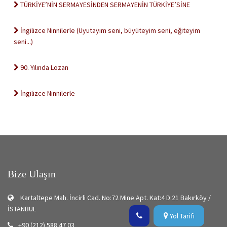
TÜRKİYE’NİN SERMAYESİNDEN SERMAYENİN TÜRKİYE’SİNE
İngilizce Ninnilerle (Uyutayım seni, büyüteyim seni, eğiteyim
seni...)
90. Yılında Lozan
İngilizce Ninnilerle
Bize Ulaşın
Kartaltepe Mah. İncirli Cad. No:72 Mine Apt. Kat:4 D:21 Bakırköy /
İSTANBUL
Yol Tarifi
+90 (212) 588 47 03