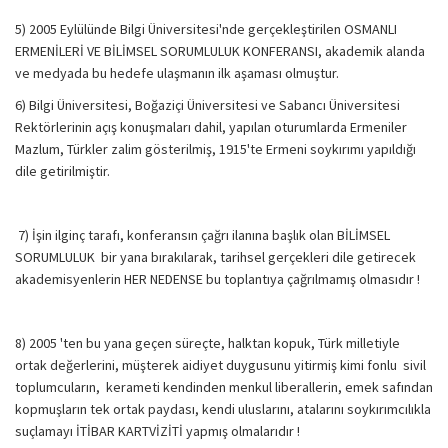
5) 2005 Eylülünde Bilgi Üniversitesi'nde gerçekleştirilen OSMANLI
ERMENİLERİ VE BİLİMSEL SORUMLULUK KONFERANSI, akademik alanda
ve medyada bu hedefe ulaşmanın ilk aşaması olmuştur.
6) Bilgi Üniversitesi, Boğaziçi Üniversitesi ve Sabancı Üniversitesi
Rektörlerinin açış konuşmaları dahil, yapılan oturumlarda Ermeniler
Mazlum, Türkler zalim gösterilmiş, 1915'te Ermeni soykırımı yapıldığı
dile getirilmiştir.
7) İşin ilginç tarafı, konferansın çağrı ilanına başlık olan BİLİMSEL
SORUMLULUK bir yana bırakılarak, tarihsel gerçekleri dile getirecek
akademisyenlerin HER NEDENSE bu toplantıya çağrılmamış olmasıdır !
8) 2005 'ten bu yana geçen süreçte, halktan kopuk, Türk milletiyle
ortak değerlerini, müşterek aidiyet duygusunu yitirmiş kimi fonlu sivil
toplumcuların, kerameti kendinden menkul liberallerin, emek safından
kopmuşların tek ortak paydası, kendi uluslarını, atalarını soykırımcılıkla
suçlamayı İTİBAR KARTVİZİTİ yapmış olmalarıdır !