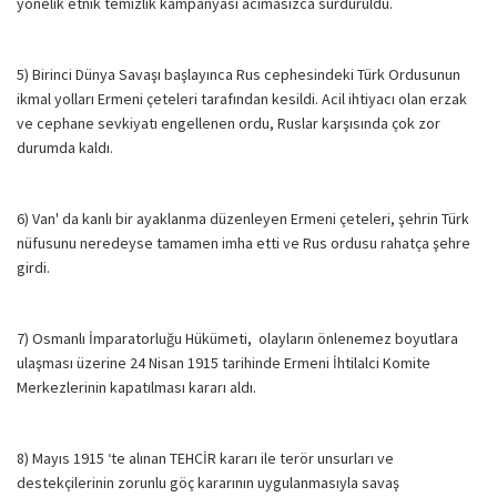
yönelik etnik temizlik kampanyası acımasızca sürdürüldü.
5) Birinci Dünya Savaşı başlayınca Rus cephesindeki Türk Ordusunun
ikmal yolları Ermeni çeteleri tarafından kesildi. Acil ihtiyacı olan erzak
ve cephane sevkiyatı engellenen ordu, Ruslar karşısında çok zor
durumda kaldı.
6) Van' da kanlı bir ayaklanma düzenleyen Ermeni çeteleri, şehrin Türk
nüfusunu neredeyse tamamen imha etti ve Rus ordusu rahatça şehre
girdi.
7) Osmanlı İmparatorluğu Hükümeti, olayların önlenemez boyutlara
ulaşması üzerine 24 Nisan 1915 tarihinde Ermeni İhtilalci Komite
Merkezlerinin kapatılması kararı aldı.
8) Mayıs 1915 ‘te alınan TEHCİR kararı ile terör unsurları ve
destekçilerinin zorunlu göç kararının uygulanmasıyla savaş