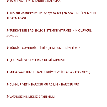
TARİH YAZILIRKEN TARİHİ ISKALAMAK
Türksüz Atatürksüz Sivil Anayasa Tezgahında İLK DÖRT MADDE
ALDATMACASI
TÜRKİYE’NİN BAĞIŞIKLIK SİSTEMİNİ YİTİRMESİNİN ÖLÜMCÜL
SONUCU
TÜRKİYE CUMHURİYETİ Mİ AÇILIM CUMHURİYETİ Mİ?
ŞEYH SAİT VE SEYİT RIZA NE Mİ YAPMIŞTI
MÜDAFAAYI HUKUK’TAN HÜRRİYET VE İTİLAF’A YATAY GEÇİŞ
CUMHURİYETİN BAROSU MU AÇILIMIN BAROSU MU?
VATANSIZ KİMLİKSİZ GAYRI MİLLİ