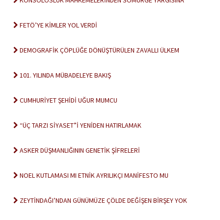
KONSOLOSLUK MAHKEMELERİNDEN SÖMÜRGE YARGISINA
FETÖ’YE KİMLER YOL VERDİ
DEMOGRAFİK ÇÖPLÜĞE DÖNÜŞTÜRÜLEN ZAVALLI ÜLKEM
101. YILINDA MÜBADELEYE BAKIŞ
CUMHURİYET ŞEHİDİ UĞUR MUMCU
“ÜÇ TARZI SİYASET”İ YENİDEN HATIRLAMAK
ASKER DÜŞMANLIĞININ GENETİK ŞİFRELERİ
NOEL KUTLAMASI MI ETNİK AYRILIKÇI MANİFESTO MU
ZEYTİNDAĞI’NDAN GÜNÜMÜZE ÇÖLDE DEĞİŞEN BİRŞEY YOK