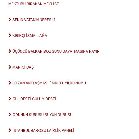
MEKTUBU BIRAKAN MECLİSE
SENİN VATANIN NERESİ ?
KIRIKÇI İSMAİL AĞA
ÜÇÜNCÜ BALKAN BOZGUNU DAYATMASINA HAYIR
MANİCİ BAŞI
LOZAN ANTLAŞMASI `NIN 93. YILDÖNÜMÜ
GÜL DESTİ GÜLÜM DESTİ
ODUNUN KURUSU SUYUN DURUSU
İSTANBUL BAROSU LAİKLİK PANELİ