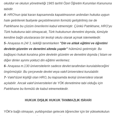
okuldur ve okulun yönetmeliği 1965 tarihli Özel Öğretim Kurumları Kanununa
tabidir.
4-
HRO'nun iptal kararı kapsamında kapatılmasının ardından hukuka uygun
hale getirilerek faaliyete geçebilmesinin formülü geliştirilmiş ise de
Patrikhane bu çözüm önerilerini kabul etmemiştir. Çünkü Patrikhane, HRO’yu
Türk hukukuna tabi olmayacak, Türk hukukunun denetimi dışında, tümüyle
kendine bağlı uluslararası bir teoloji okulu olarak açmak istemektedir.
5-
Anayasa m.24/ 3, laikliği tanımlarken
"Din ve ahlak eğitimi ve öğretimi
devletin gözetim ve denetimi altında yapılır"
hükmünü getirmiştir. Bu
bağlayıcı hukuk kuralına göre devletin gözetim ve denetimi dışında ( İslam ve
diğer dinler ayrımı yoktur) din eğitimi verilemez.
6-
Anayasa m.130 üniversitelerin sadece devlet tarafından kurulabileceğini
öngörmüştür. Bu çerçevede devlet veya vakıf üniversitesi kurulabilir.
7-
Vakıf tüzel kişiliği olan HRO, bu kapsamda teoloji üniversitesi olarak
açılabilir. Ancak vakıf üniversiteleri de YÖK denetimine tabi olduğu için
Patrikhane bu formülü de kabul etmemektedir.
HUKUK DIŞILIK HUKUK TANIMAZLIK ISRARI
YÖK'e bağlı olmayan, yurtdışından gelecek öğrenciler için bir yüksekokulun