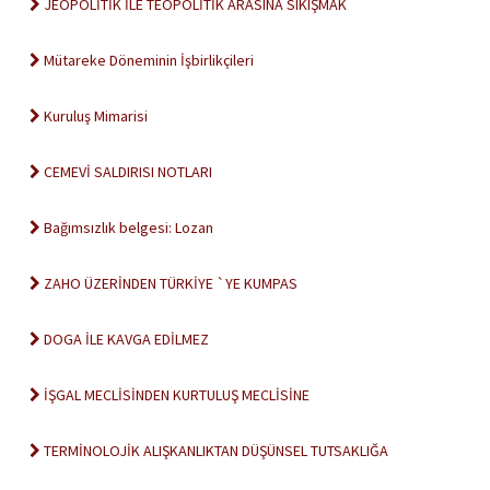
JEOPOLİTİK İLE TEOPOLİTİK ARASINA SIKIŞMAK
Mütareke Döneminin İşbirlikçileri
Kuruluş Mimarisi
CEMEVİ SALDIRISI NOTLARI
Bağımsızlık belgesi: Lozan
ZAHO ÜZERİNDEN TÜRKİYE `YE KUMPAS
DOGA İLE KAVGA EDİLMEZ
İŞGAL MECLİSİNDEN KURTULUŞ MECLİSİNE
TERMİNOLOJİK ALIŞKANLIKTAN DÜŞÜNSEL TUTSAKLIĞA