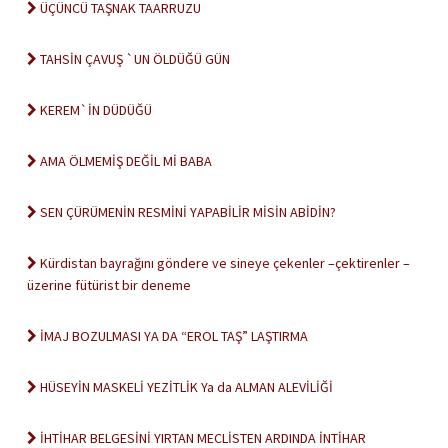
ÜÇÜNCÜ TAŞNAK TAARRUZU
TAHSİN ÇAVUŞ `UN ÖLDÜĞÜ GÜN
KEREM`İN DÜDÜĞÜ
AMA ÖLMEMİŞ DEĞİL Mİ BABA
SEN ÇÜRÜMENİN RESMİNİ YAPABİLİR MİSİN ABİDİN?
Kürdistan bayrağını göndere ve sineye çekenler –çektirenler –
üzerine fütürist bir deneme
İMAJ BOZULMASI YA DA “EROL TAŞ” LAŞTIRMA
HÜSEYİN MASKELİ YEZİTLİK Ya da ALMAN ALEVİLİĞİ
İHTİHAR BELGESİNİ YIRTAN MECLİSTEN ARDINDA İNTİHAR