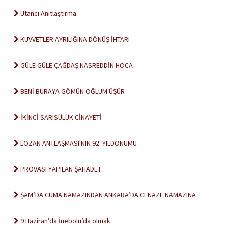
Utancı Anıtlaştırma
KUVVETLER AYRILIĞINA DÖNÜŞ İHTARI
GÜLE GÜLE ÇAĞDAŞ NASREDDİN HOCA
BENİ BURAYA GÖMÜN OĞLUM ÜŞÜR
İKİNCİ SARISÜLÜK CİNAYETİ
LOZAN ANTLAŞMASI'NIN 92. YILDÖNÜMÜ
PROVASI YAPILAN ŞAHADET
ŞAM’DA CUMA NAMAZINDAN ANKARA’DA CENAZE NAMAZINA
9 Haziran’da İnebolu’da olmak