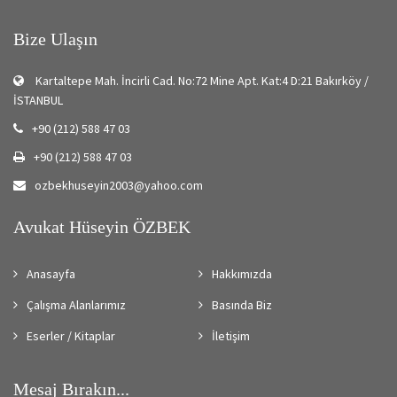
Bize Ulaşın
Kartaltepe Mah. İncirli Cad. No:72 Mine Apt. Kat:4 D:21 Bakırköy /
İSTANBUL
+90 (212) 588 47 03
+90 (212) 588 47 03
ozbekhuseyin2003@yahoo.com
Avukat Hüseyin ÖZBEK
Anasayfa
Hakkımızda
Çalışma Alanlarımız
Basında Biz
Eserler / Kitaplar
İletişim
Mesaj Bırakın...