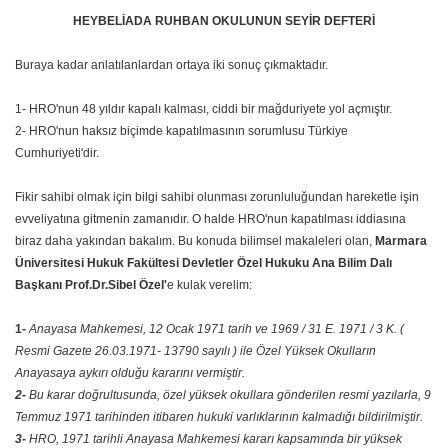
HEYBELİADA RUHBAN OKULUNUN SEYİR DEFTERİ
Buraya kadar anlatılanlardan ortaya iki sonuç çıkmaktadır.
1- HRO'nun 48 yıldır kapalı kalması, ciddi bir mağduriyete yol açmıştır.
2- HRO'nun haksız biçimde kapatılmasının sorumlusu Türkiye
Cumhuriyeti'dir.
Fikir sahibi olmak için bilgi sahibi olunması zorunluluğundan hareketle işin
evveliyatına gitmenin zamanıdır. O halde HRO'nun kapatılması iddiasına
biraz daha yakından bakalım. Bu konuda bilimsel makaleleri olan,
Marmara
Üniversitesi Hukuk Fakültesi Devletler Özel Hukuku Ana Bilim Dalı
Başkanı Prof.Dr.Sibel Özel'
e kulak verelim:
1-
Anayasa Mahkemesi, 12 Ocak 1971 tarih ve 1969 / 31 E. 1971 / 3 K. (
Resmi Gazete 26.03.1971- 13790 sayılı ) ile Özel Yüksek Okulların
Anayasaya aykırı olduğu kararını vermiştir.
2-
Bu karar doğrultusunda, özel yüksek okullara gönderilen resmi yazılarla, 9
Temmuz 1971 tarihinden itibaren hukuki varlıklarının kalmadığı bildirilmiştir.
3-
HRO, 1971 tarihli Anayasa Mahkemesi kararı kapsamında bir yüksek