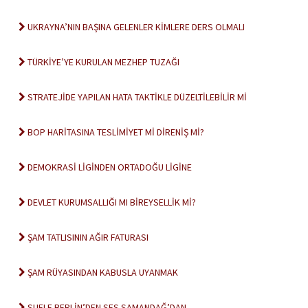
UKRAYNA’NIN BAŞINA GELENLER KİMLERE DERS OLMALI
TÜRKİYE’YE KURULAN MEZHEP TUZAĞI
STRATEJİDE YAPILAN HATA TAKTİKLE DÜZELTİLEBİLİR Mİ
BOP HARİTASINA TESLİMİYET Mİ DİRENİŞ Mİ?
DEMOKRASİ LİGİNDEN ORTADOĞU LİGİNE
DEVLET KURUMSALLIĞI MI BİREYSELLİK Mİ?
ŞAM TATLISININ AĞIR FATURASI
ŞAM RÜYASINDAN KABUSLA UYANMAK
SUFLE BERLİN’DEN SES SAMANDAĞ’DAN