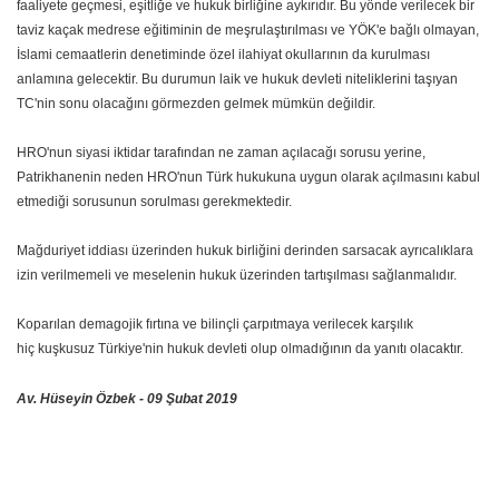
faaliyete geçmesi, eşitliğe ve hukuk birliğine aykırıdır. Bu yönde verilecek bir
taviz kaçak medrese eğitiminin de meşrulaştırılması ve YÖK'e bağlı olmayan,
İslami cemaatlerin denetiminde özel ilahiyat okullarının da kurulması
anlamına gelecektir. Bu durumun laik ve hukuk devleti niteliklerini taşıyan
TC'nin sonu olacağını görmezden gelmek mümkün değildir.
HRO'nun siyasi iktidar tarafından ne zaman açılacağı sorusu yerine,
Patrikhanenin neden HRO'nun Türk hukukuna uygun olarak açılmasını kabul
etmediği sorusunun sorulması gerekmektedir.
Mağduriyet iddiası üzerinden hukuk birliğini derinden sarsacak ayrıcalıklara
izin verilmemeli ve meselenin hukuk üzerinden tartışılması sağlanmalıdır.
Koparılan demagojik fırtına ve bilinçli çarpıtmaya verilecek karşılık
hiç kuşkusuz Türkiye'nin hukuk devleti olup olmadığının da yanıtı olacaktır.
Av. Hüseyin Özbek - 09 Şubat 2019