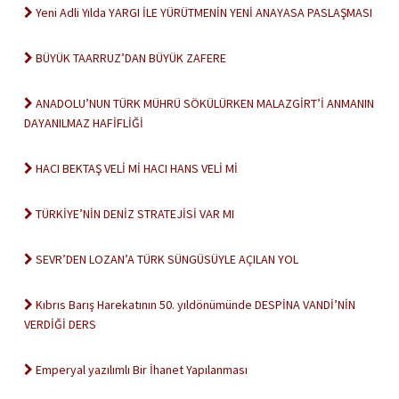
Yeni Adli Yılda YARGI İLE YÜRÜTMENİN YENİ ANAYASA PASLAŞMASI
BÜYÜK TAARRUZ’DAN BÜYÜK ZAFERE
ANADOLU’NUN TÜRK MÜHRÜ SÖKÜLÜRKEN MALAZGİRT’İ ANMANIN
DAYANILMAZ HAFİFLİĞİ
HACI BEKTAŞ VELİ Mİ HACI HANS VELİ Mİ
TÜRKİYE’NİN DENİZ STRATEJİSİ VAR MI
SEVR’DEN LOZAN’A TÜRK SÜNGÜSÜYLE AÇILAN YOL
Kıbrıs Barış Harekatının 50. yıldönümünde DESPİNA VANDİ’NİN
VERDİĞİ DERS
Emperyal yazılımlı Bir İhanet Yapılanması