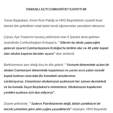
OSMANLI AÇTI CUMHURİYET KAPATTI MI
Yunan Başbakanı, Fener Rum Patriği ve HRO Başrahibinin ziyareti fırsat
bilerek dile getirdikleri ortak talebi kendi ağızlarından yansıtalım isterseniz.
Çipras, Aya Triada'nın kuruluş yıldönümü olan 6 Şubat'a denk getirilen
ziyaretinde Cumhurbaşkanı Erdogan'a;
" Dilerim bu okula yapacağım
gelecek ziyaret Cumhurbaşkanı Erdoğan'la birlikte olur ve 48 yıldır kapalı
olan okulun kapısını beraber açarız"
diye seslendi.
Bartholomeos aynı dileği dua ile dile getirdi:
" Osmanlı döneminde açılan bir
okulun Cumhuriyet döneminde kapanması ve yarım asra yakın süredir
kapalı kalması üzücüdür.Bu konudaki umutlarımızı
sürdürüyoruz..Yunanistan okulumuzun açılmasını her zaman destekledi
ve bu konuda Sayın Başbakan'a minnettarız. Okulumuzun kapılarının
yeniden açılması için dua ediyoruz".
Ziyaret arifesinde,
" Sadece Patrikhanenin değil, bütün azınlıkların bir
önceki yönetime göre altın çağını yaşadıklarını"
söyleyen, HRO Başrahibi