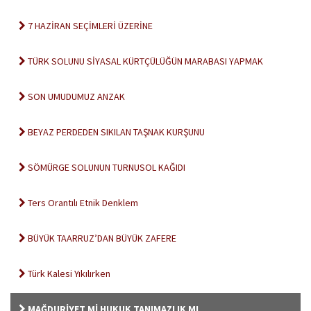
7 HAZİRAN SEÇİMLERİ ÜZERİNE
TÜRK SOLUNU SİYASAL KÜRTÇÜLÜĞÜN MARABASI YAPMAK
SON UMUDUMUZ ANZAK
BEYAZ PERDEDEN SIKILAN TAŞNAK KURŞUNU
SÖMÜRGE SOLUNUN TURNUSOL KAĞIDI
Ters Orantılı Etnik Denklem
BÜYÜK TAARRUZ’DAN BÜYÜK ZAFERE
Türk Kalesi Yıkılırken
MAĞDURİYET Mİ HUKUK TANIMAZLIK MI