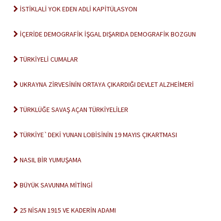
İSTİKLALİ YOK EDEN ADLİ KAPİTÜLASYON
İÇERİDE DEMOGRAFİK İŞGAL DIŞARIDA DEMOGRAFİK BOZGUN
TÜRKİYELİ CUMALAR
UKRAYNA ZİRVESİNİN ORTAYA ÇIKARDIĞI DEVLET ALZHEİMERİ
TÜRKLÜĞE SAVAŞ AÇAN TÜRKİYELİLER
TÜRKİYE`DEKİ YUNAN LOBİSİNİN 19 MAYIS ÇIKARTMASI
NASIL BİR YUMUŞAMA
BÜYÜK SAVUNMA MİTİNGİ
25 NİSAN 1915 VE KADERİN ADAMI