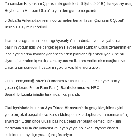
Yunanistan Başbakanı Çipras'ın iki günlük ( 5-6 Şubat 2019 ) Türkiye ziyareti,
Heybeliada Ruhban Okulu'nu yeniden gündeme getirdi.
5 Şubat'ta Ankara'daki resmi görüşmeleri tamamlayan Çipras'ın 6 Şubat'ı
İstanbul'a ayırdığı görüldü.
İstanbul programının ilk durağı Ayasofya'nın ardından yerli ve yabancı
basının yogun ilgisiyle gerçekleşen Heybeliada Ruhban Okulu ziyaretinin en
ince ayrıntılarına kadar aylar öncesinden planlandığı anlaşılıyor. Yine bu
ziyaret üzerinden iç ve dış kamuoyuna ve iktidara verilecek mesajların ve
amaçlanan sonucun hesabının çok iyi yapıldığı görülüyor.
Cumhurbaşkanlığı sözcüsü
İbrahim Kalın
'ın refakatinde Heybeliada'ya
geçen
Çipras,
Fener Rum Patriği
Bartholomeos
ve HRO
Başrahibi
Lambriniadis
tarafından karşılandı.
Okul içerisinde bulunan
Aya Triada Manastırı'
nda gerçekleştirilen ayini
yöneten, okul başrahibi ve Bursa Metropoliti Elpidophoros Lambriniadis'in,
ziyaretten 1 gün önce ulusal basında geniş yer bulan demeci, bir kısım
medyanın suyun öte yakasını kollayan yayın politikası, ziyaret öncesi
kulislerinin hayli işe yaradığını gösteriyor.