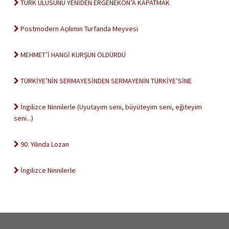
TÜRK ULUSUNU YENİDEN ERGENEKON’A KAPATMAK
Postmodern Açılımın Turfanda Meyvesi
MEHMET’İ HANGİ KURŞUN ÖLDÜRDÜ
TÜRKİYE’NİN SERMAYESİNDEN SERMAYENİN TÜRKİYE’SİNE
İngilizce Ninnilerle (Uyutayım seni, büyüteyim seni, eğiteyim
seni...)
90. Yılında Lozan
İngilizce Ninnilerle