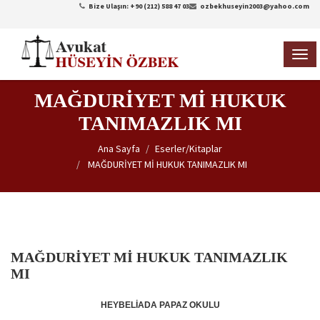
Bize Ulaşın: +90 (212) 588 47 03
ozbekhuseyin2003@yahoo.com
TOG
NAVI
MAĞDURİYET Mİ HUKUK
TANIMAZLIK MI
Ana Sayfa
Eserler/Kitaplar
MAĞDURİYET Mİ HUKUK TANIMAZLIK MI
MAĞDURİYET Mİ HUKUK TANIMAZLIK
MI
HEYBELİADA PAPAZ OKULU