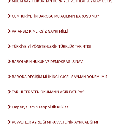
MÜDAFAAYI HUKUK’TAN HÜRRİYET VE İTİLAF’A YATAY GEÇİŞ
CUMHURİYETİN BAROSU MU AÇILIMIN BAROSU MU?
VATANSIZ KİMLİKSİZ GAYRI MİLLİ
TÜRKİYE’Yİ YÖNETENLERİN TÜRKLÜK TAKINTISI
BAROLARIN HUKUK VE DEMOKRASİ SINAVI
BARODA DEĞİŞİM Mİ İKİNCİ YÜCEL SAYMAN DÖNEMİ Mİ?
TARİHİ TERSTEN OKUMANIN AĞIR FATURASI
Emperyalizmin Teopolitik Kuklası
KUVVETLER AYRILIĞI MI KUVVETLİNİN AYRICALIĞI MI