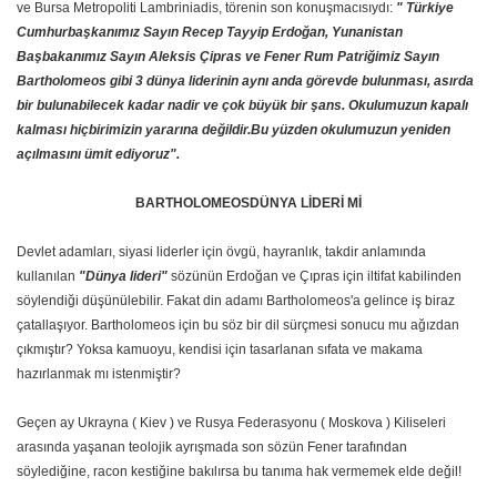
ve Bursa Metropoliti Lambriniadis, törenin son konuşmacısıydı:
" Türkiye
Cumhurbaşkanımız Sayın Recep Tayyip Erdoğan, Yunanistan
Başbakanımız Sayın Aleksis Çipras ve Fener Rum Patriğimiz Sayın
Bartholomeos gibi 3 dünya liderinin aynı anda görevde bulunması, asırda
bir bulunabilecek kadar nadir ve çok büyük bir şans. Okulumuzun kapalı
kalması hiçbirimizin yararına değildir.Bu yüzden okulumuzun yeniden
açılmasını ümit ediyoruz".
BARTHOLOMEOSDÜNYA LİDERİ Mİ
Devlet adamları, siyasi liderler için övgü, hayranlık, takdir anlamında
kullanılan
"Dünya lideri"
sözünün Erdoğan ve Çıpras için iltifat kabilinden
söylendiği düşünülebilir. Fakat din adamı Bartholomeos'a gelince iş biraz
çatallaşıyor. Bartholomeos için bu söz bir dil sürçmesi sonucu mu ağızdan
çıkmıştır? Yoksa kamuoyu, kendisi için tasarlanan sıfata ve makama
hazırlanmak mı istenmiştir?
Geçen ay Ukrayna ( Kiev ) ve Rusya Federasyonu ( Moskova ) Kiliseleri
arasında yaşanan teolojik ayrışmada son sözün Fener tarafından
söylediğine, racon kestiğine bakılırsa bu tanıma hak vermemek elde değil!