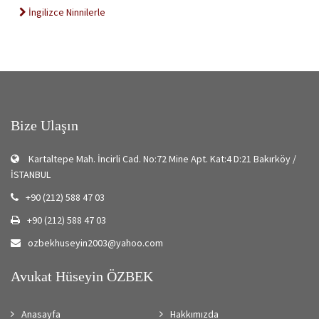
İngilizce Ninnilerle
Bize Ulaşın
Kartaltepe Mah. İncirli Cad. No:72 Mine Apt. Kat:4 D:21 Bakırköy /
İSTANBUL
+90 (212) 588 47 03
+90 (212) 588 47 03
ozbekhuseyin2003@yahoo.com
Avukat Hüseyin ÖZBEK
Anasayfa
Hakkımızda