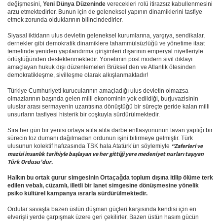
değişmesini,
 Yeni Dünya Düzeninde
 verecekleri rolü itirazsız kabullenmesini 
arzu etmektedirler. Bunun için de geleneksel yapının dinamiklerini tasfiye 
etmek zorunda olduklarının bilincindedirler.
Siyasal iktidarın ulus devletin geleneksel kurumlarına, yargıya, sendikalar, 
dernekler gibi demokratik dinamiklere tahammülsüzlüğü ve yönetime itaat 
temelinde yeniden yapılandırma girişimleri dışarının emperyal niyetleriyle 
örtüştüğünden desteklenmektedir. Yönetimin post modern sivil diktayı 
amaçlayan hukuk dışı düzenlemeleri Brüksel’den ve Atlantik ötesinden 
demokratikleşme, sivilleşme olarak alkışlanmaktadır!
Türkiye Cumhuriyeti kurucularının amaçladığı ulus devletin olmazsa 
olmazlarının başında gelen milli ekonominin yok edildiği, burjuvazisinin 
uluslar arası sermayenin uzantısına dönüştüğü bir süreçte geride kalan milli 
unsurların tasfiyesi histerik bir coşkuyla sürdürülmektedir.
Sıra her gün bir yenisi ortaya atıla atıla darbe enflasyonunun tavan yaptığı bir 
sürecin toz dumanı dağılmadan ordunun işini bitirmeye gelmiştir. Türk 
“Zaferleri ve 
ulusunun kolektif hafızasında TSK hala Atatürk’ün söylemiyle 
mazisi insanlık tarihiyle başlayan ve her gittiği yere medeniyet nurları taşıyan 
Türk Ordusu’dur
.
Halkın bu ortak gurur simgesinin Ortaçağda toplum dışına itilip ölüme terk 
edilen vebalı, cüzamlı, illetli bir lanet simgesine dönüşmesine yönelik 
psiko kültürel kampanya ısrarla sürdürülmektedir.
Ordular savaşta bazen üstün düşman güçleri karşısında kendisi için en 
elverişli yerde çarpışmak üzere geri çekilirler. Bazen üstün hasım gücün 