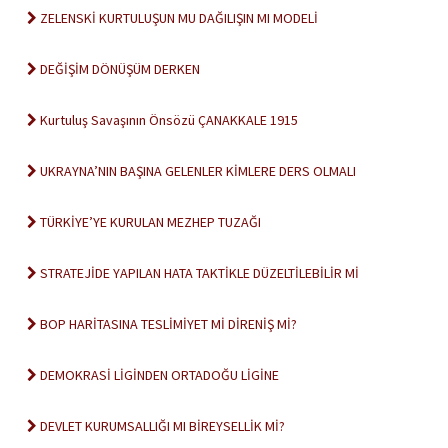
ZELENSKİ KURTULUŞUN MU DAĞILIŞIN MI MODELİ
DEĞİŞİM DÖNÜŞÜM DERKEN
Kurtuluş Savaşının Önsözü ÇANAKKALE 1915
UKRAYNA’NIN BAŞINA GELENLER KİMLERE DERS OLMALI
TÜRKİYE’YE KURULAN MEZHEP TUZAĞI
STRATEJİDE YAPILAN HATA TAKTİKLE DÜZELTİLEBİLİR Mİ
BOP HARİTASINA TESLİMİYET Mİ DİRENİŞ Mİ?
DEMOKRASİ LİGİNDEN ORTADOĞU LİGİNE
DEVLET KURUMSALLIĞI MI BİREYSELLİK Mİ?