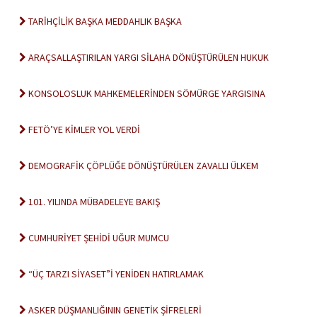
TARİHÇİLİK BAŞKA MEDDAHLIK BAŞKA
ARAÇSALLAŞTIRILAN YARGI SİLAHA DÖNÜŞTÜRÜLEN HUKUK
KONSOLOSLUK MAHKEMELERİNDEN SÖMÜRGE YARGISINA
FETÖ’YE KİMLER YOL VERDİ
DEMOGRAFİK ÇÖPLÜĞE DÖNÜŞTÜRÜLEN ZAVALLI ÜLKEM
101. YILINDA MÜBADELEYE BAKIŞ
CUMHURİYET ŞEHİDİ UĞUR MUMCU
“ÜÇ TARZI SİYASET”İ YENİDEN HATIRLAMAK
ASKER DÜŞMANLIĞININ GENETİK ŞİFRELERİ