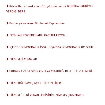
Kıbrıs Barış Harekatının 50. yıldönümünde DESPİNA VANDİ’NİN
VERDİĞİ DERS
Emperyal yazılımlı Bir İhanet Yapılanması
İSTİKLALİ YOK EDEN ADLİ KAPİTÜLASYON
İÇERİDE DEMOGRAFİK İŞGAL DIŞARIDA DEMOGRAFİK BOZGUN
TÜRKİYELİ CUMALAR
UKRAYNA ZİRVESİNİN ORTAYA ÇIKARDIĞI DEVLET ALZHEİMERİ
TÜRKLÜĞE SAVAŞ AÇAN TÜRKİYELİLER
TÜRKİYE`DEKİ YUNAN LOBİSİNİN 19 MAYIS ÇIKARTMASI