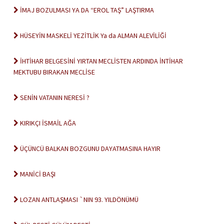
İMAJ BOZULMASI YA DA “EROL TAŞ” LAŞTIRMA
HÜSEYİN MASKELİ YEZİTLİK Ya da ALMAN ALEVİLİĞİ
İHTİHAR BELGESİNİ YIRTAN MECLİSTEN ARDINDA İNTİHAR
MEKTUBU BIRAKAN MECLİSE
SENİN VATANIN NERESİ ?
KIRIKÇI İSMAİL AĞA
ÜÇÜNCÜ BALKAN BOZGUNU DAYATMASINA HAYIR
MANİCİ BAŞI
LOZAN ANTLAŞMASI `NIN 93. YILDÖNÜMÜ