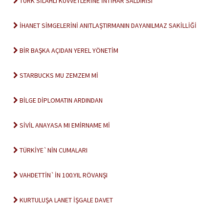
TÜRK SİLAHLI KUVVETLERİNE İNTİHAR SALDIRISI
İHANET SİMGELERİNİ ANITLAŞTIRMANIN DAYANILMAZ SAKİLLİĞİ
BİR BAŞKA AÇIDAN YEREL YÖNETİM
STARBUCKS MU ZEMZEM Mİ
BİLGE DİPLOMATIN ARDINDAN
SİVİL ANAYASA MI EMİRNAME Mİ
TÜRKİYE`NİN CUMALARI
VAHDETTİN`İN 100.YIL RÖVANŞI
KURTULUŞA LANET İŞGALE DAVET