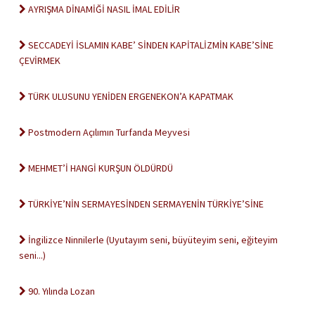
AYRIŞMA DİNAMİĞİ NASIL İMAL EDİLİR
SECCADEYİ İSLAMIN KABE’ SİNDEN KAPİTALİZMİN KABE’SİNE
ÇEVİRMEK
TÜRK ULUSUNU YENİDEN ERGENEKON’A KAPATMAK
Postmodern Açılımın Turfanda Meyvesi
MEHMET’İ HANGİ KURŞUN ÖLDÜRDÜ
TÜRKİYE’NİN SERMAYESİNDEN SERMAYENİN TÜRKİYE’SİNE
İngilizce Ninnilerle (Uyutayım seni, büyüteyim seni, eğiteyim
seni...)
90. Yılında Lozan