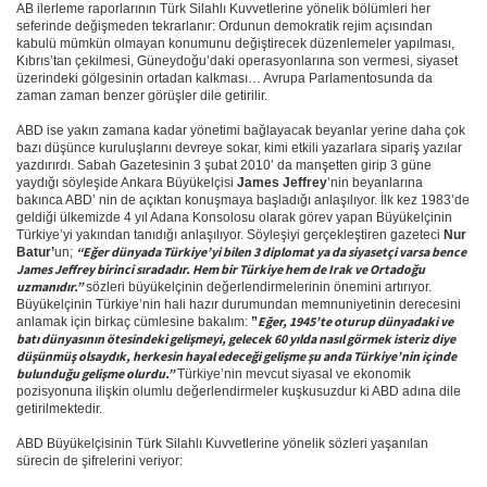
AB ilerleme raporlarının Türk Silahlı Kuvvetlerine yönelik bölümleri her 
seferinde değişmeden tekrarlanır: Ordunun demokratik rejim açısından 
kabulü mümkün olmayan konumunu değiştirecek düzenlemeler yapılması, 
Kıbrıs’tan çekilmesi, Güneydoğu’daki operasyonlarına son vermesi, siyaset 
üzerindeki gölgesinin ortadan kalkması… Avrupa Parlamentosunda da 
zaman zaman benzer görüşler dile getirilir.
ABD ise yakın zamana kadar yönetimi bağlayacak beyanlar yerine daha çok 
bazı düşünce kuruluşlarını devreye sokar, kimi etkili yazarlara sipariş yazılar 
yazdırırdı. Sabah Gazetesinin 3 şubat 2010’ da manşetten girip 3 güne 
yaydığı söyleşide Ankara Büyükelçisi 
James Jeffrey
’nin beyanlarına 
bakınca ABD’ nin de açıktan konuşmaya başladığı anlaşılıyor. İlk kez 1983’de 
geldiği ülkemizde 4 yıl Adana Konsolosu olarak görev yapan Büyükelçinin 
Türkiye’yi yakından tanıdığı anlaşılıyor. Söyleşiyi gerçekleştiren gazeteci 
Nur 
“Eğer dünyada Türkiye’yi bilen 3 diplomat ya da siyasetçi varsa bence 
Batur’
un; 
James Jeffrey birinci sıradadır. Hem bir Türkiye hem de Irak ve Ortadoğu 
uzmanıdır.”
 sözleri büyükelçinin değerlendirmelerinin önemini artırıyor.
Büyükelçinin Türkiye’nin hali hazır durumundan memnuniyetinin derecesini 
Eğer, 1945’te oturup dünyadaki ve 
anlamak için birkaç cümlesine bakalım: 
”
batı dünyasının ötesindeki gelişmeyi, gelecek 60 yılda nasıl görmek isteriz diye 
düşünmüş olsaydık, herkesin hayal edeceği gelişme şu anda Türkiye’nin içinde 
bulunduğu gelişme olurdu.”
 Türkiye’nin mevcut siyasal ve ekonomik 
pozisyonuna ilişkin olumlu değerlendirmeler kuşkusuzdur ki ABD adına dile 
getirilmektedir.
ABD Büyükelçisinin Türk Silahlı Kuvvetlerine yönelik sözleri yaşanılan 
sürecin de şifrelerini veriyor: