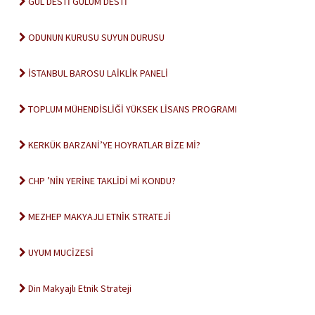
GÜL DESTİ GÜLÜM DESTİ
ODUNUN KURUSU SUYUN DURUSU
İSTANBUL BAROSU LAİKLİK PANELİ
TOPLUM MÜHENDİSLİĞİ YÜKSEK LİSANS PROGRAMI
KERKÜK BARZANİ’YE HOYRATLAR BİZE Mİ?
CHP ’NİN YERİNE TAKLİDİ Mİ KONDU?
MEZHEP MAKYAJLI ETNİK STRATEJİ
UYUM MUCİZESİ
Din Makyajlı Etnik Strateji