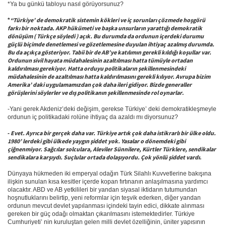
*Ya bu günkü tabloyu nasıl görüyorsunuz?
“Türkiye’ de demokratik sistemin kökleri ve iç sorunları çözmede hoşgörü 
*
farkı bir noktada. AKP hükümeti ve başka unsurların yarattığı demokratik 
dönüşüm ( Türkçe söyledi ) açık. Bu durumda da ordunun içerdeki durumu 
güçlü biçimde denetlemesi ve gözetlemesine duyulan ihtiyaç azalmış durumda. 
Bu da açıkça gösteriyor. Tabii bir de AB’ye katılımın gerekli kıldığı koşullar var. 
Ordunun sivil hayata müdahalesinin azaltılması hatta tümüyle ortadan 
kaldırılması gerekiyor. Hatta orduyu politikaların şekillenmesindeki 
müdahalesinin de azaltılması hatta kaldırılmasını gerekli kılıyor. Avrupa bizim 
Amerika’ daki uygulamamızdan çok daha ileri gidiyor. Bizde generaller 
görüşlerini söylerler ve dış politikanın şekillenmesinde rol oynarlar
.
-Yani gerek Akdeniz’deki değişim, gerekse Türkiye’ deki demokratikleşmeyle 
ordunun iç politikadaki rolüne ihtiyaç da azaldı mı diyorsunuz?
 Evet. Ayrıca bir gerçek daha var. Türkiye artık çok daha istikrarlı bir ülke oldu. 
-
1980’ lerdeki gibi ülkede yaygın şiddet yok. Yasalar o dönemdeki gibi 
çiğnenmiyor. Sağcılar solculara, Aleviler Sünnilere, Kürtler Türklere, sendikalar 
sendikalara karşıydı. Suçlular ortada dolaşıyordu. Çok yönlü şiddet vardı
.
Dünyaya hükmeden iki emperyal odağın Türk Silahlı Kuvvetlerine bakışına 
ilişkin sunulan kısa kesitler içerde kopan fırtınanın anlaşılmasına yardımcı 
olacaktır. ABD ve AB yetkilileri bir yandan siyasal iktidarın tutumundan 
hoşnutluklarını belirtip, yeni reformlar için teşvik ederken, diğer yandan 
ordunun mevcut devlet yapılanması içindeki tayin edici, dikkate alınması 
gereken bir güç odağı olmaktan çıkarılmasını istemektedirler. Türkiye 
Cumhuriyeti’ nin kuruluştan gelen milli devlet özelliğinin, üniter yapısının 