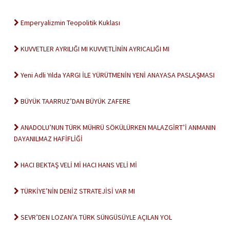
Emperyalizmin Teopolitik Kuklası
KUVVETLER AYRILIĞI MI KUVVETLİNİN AYRICALIĞI MI
Yeni Adli Yılda YARGI İLE YÜRÜTMENİN YENİ ANAYASA PASLAŞMASI
BÜYÜK TAARRUZ’DAN BÜYÜK ZAFERE
ANADOLU’NUN TÜRK MÜHRÜ SÖKÜLÜRKEN MALAZGİRT’İ ANMANIN
DAYANILMAZ HAFİFLİĞİ
HACI BEKTAŞ VELİ Mİ HACI HANS VELİ Mİ
TÜRKİYE’NİN DENİZ STRATEJİSİ VAR MI
SEVR’DEN LOZAN’A TÜRK SÜNGÜSÜYLE AÇILAN YOL