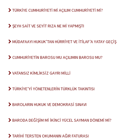
TÜRKİYE CUMHURİYETİ Mİ AÇILIM CUMHURİYETİ Mİ?
ŞEYH SAİT VE SEYİT RIZA NE Mİ YAPMIŞTI
MÜDAFAAYI HUKUK’TAN HÜRRİYET VE İTİLAF’A YATAY GEÇİŞ
CUMHURİYETİN BAROSU MU AÇILIMIN BAROSU MU?
VATANSIZ KİMLİKSİZ GAYRI MİLLİ
TÜRKİYE’Yİ YÖNETENLERİN TÜRKLÜK TAKINTISI
BAROLARIN HUKUK VE DEMOKRASİ SINAVI
BARODA DEĞİŞİM Mİ İKİNCİ YÜCEL SAYMAN DÖNEMİ Mİ?
TARİHİ TERSTEN OKUMANIN AĞIR FATURASI