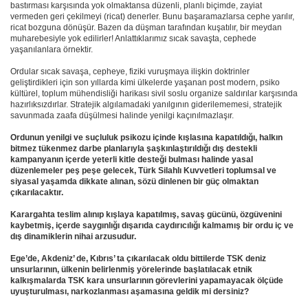
bastırması karşısında yok olmaktansa düzenli, planlı biçimde, zayiat 
vermeden geri çekilmeyi (ricat) denerler. Bunu başaramazlarsa cephe yarılır, 
ricat bozguna dönüşür. Bazen da düşman tarafından kuşatılır, bir meydan 
muharebesiyle yok edilirler! Anlattıklarımız sıcak savaşta, cephede 
yaşanılanlara örnektir.
Ordular sıcak savaşa, cepheye, fiziki vuruşmaya ilişkin doktrinler 
geliştirdikleri için son yıllarda kimi ülkelerde yaşanan post modern, psiko 
kültürel, toplum mühendisliği harikası sivil soslu organize saldırılar karşısında 
hazırlıksızdırlar. Stratejik algılamadaki yanılgının giderilememesi, stratejik 
savunmada zaafa düşülmesi halinde yenilgi kaçınılmazlaşır.
Ordunun yenilgi ve suçluluk psikozu içinde kışlasına kapatıldığı, halkın 
bitmez tükenmez darbe planlarıyla şaşkınlaştırıldığı dış destekli 
kampanyanın içerde yeterli kitle desteği bulması halinde yasal 
düzenlemeler peş peşe gelecek, Türk Silahlı Kuvvetleri toplumsal ve 
siyasal yaşamda dikkate alınan, sözü dinlenen bir güç olmaktan 
çıkarılacaktır.
Karargahta teslim alınıp kışlaya kapatılmış, savaş gücünü, özgüvenini 
kaybetmiş, içerde saygınlığı dışarıda caydırıcılığı kalmamış bir ordu iç ve 
dış dinamiklerin nihai arzusudur.
Ege’de, Akdeniz’ de, Kıbrıs’ ta çıkarılacak oldu bittilerde TSK deniz 
unsurlarının, ülkenin belirlenmiş yörelerinde başlatılacak etnik 
kalkışmalarda TSK kara unsurlarının görevlerini yapamayacak ölçüde 
uyuşturulması, narkozlanması aşamasına geldik mi dersiniz?