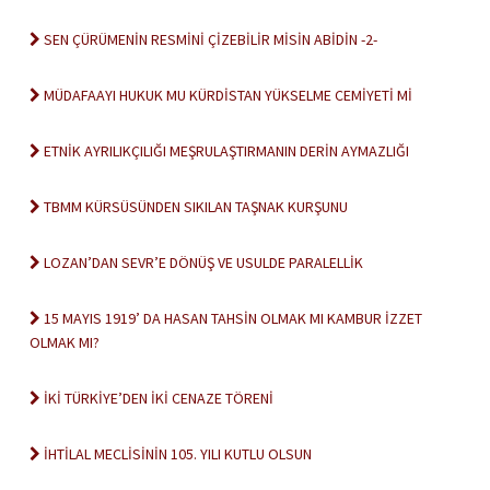
SEN ÇÜRÜMENİN RESMİNİ ÇİZEBİLİR MİSİN ABİDİN -2-
MÜDAFAAYI HUKUK MU KÜRDİSTAN YÜKSELME CEMİYETİ Mİ
ETNİK AYRILIKÇILIĞI MEŞRULAŞTIRMANIN DERİN AYMAZLIĞI
TBMM KÜRSÜSÜNDEN SIKILAN TAŞNAK KURŞUNU
LOZAN’DAN SEVR’E DÖNÜŞ VE USULDE PARALELLİK
15 MAYIS 1919’ DA HASAN TAHSİN OLMAK MI KAMBUR İZZET
OLMAK MI?
İKİ TÜRKİYE’DEN İKİ CENAZE TÖRENİ
İHTİLAL MECLİSİNİN 105. YILI KUTLU OLSUN