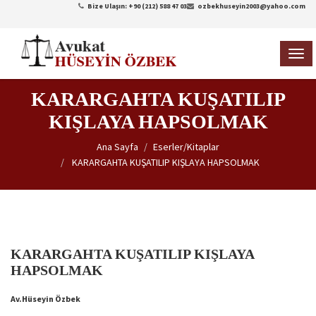
Bize Ulaşın: +90 (212) 588 47 03
ozbekhuseyin2003@yahoo.com
TOG
NAVI
KARARGAHTA KUŞATILIP
KIŞLAYA HAPSOLMAK
Ana Sayfa
Eserler/Kitaplar
KARARGAHTA KUŞATILIP KIŞLAYA HAPSOLMAK
KARARGAHTA KUŞATILIP KIŞLAYA
HAPSOLMAK
Av.Hüseyin Özbek