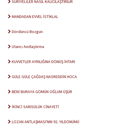
SURİYELİLER NASIL KALICILAŞTIRILIR
MANDADAN EVVEL İSTİKLAL
Dördüncü Bozgun
Utancı Anıtlaştırma
KUVVETLER AYRILIĞINA DÖNÜŞ İHTARI
GÜLE GÜLE ÇAĞDAŞ NASREDDİN HOCA
BENİ BURAYA GÖMÜN OĞLUM ÜŞÜR
İKİNCİ SARISÜLÜK CİNAYETİ
LOZAN ANTLAŞMASI'NIN 92. YILDÖNÜMÜ