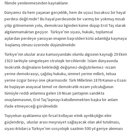
filimde yenilenmesinden kaynaklanır.
Dünyamız da hem yaşanan gerçeklik, hem de uçsuz bucaksız bir hayal
perdesi değil midir? Bu hayal perdesinde bir varmış bir yokmuş misali
yitip gitmemenin yolu, demokrasi liginden küme düşüp Erol Taş olarak
algılanmamaktan geçiyor. Türkiye’nin siyasi, hukuki, toplumsal
açılardan perdeye yansıyan imajının başrolden kötü adamlığa kaymaya
başlamış olması üzerinde düşünülmelidir.
Türkiye’nin uluslar arası kamuoyundaki olumlu algısının kaynağı 29 Ekim
1923 tarihiyle simgeleşen stratejik tercihleridir. İslam dünyasında
teokratik doğmaların belirlediği değişmez-değiştirilemez- nizam
yerine demokrasiyi, çağdaş hukuku, ümmet yerine milleti, tebaa
yerine özgür bireyi öne çıkarmasıdır. Türk Milletinin 1876 Kanun-u Esasi
ile başlayan anayasal temel ve demokratik nizam yolculuğunun
tümüyle reddi anlamına gelen 16 Nisan şantajının sandıkta
onaylanmasının, Erol Taş’laşmayı kabullenmekten başka bir anlam
ifade etmeyeceği görülmelidir.
Topyekun ayaklanma için fırsat kollayan etnik ayrılıkçılığın elini
güçlendirip, uluslar arası meşruiyet sağlayacak olan akıl tutulması,
siyasi iktidarca Türkiye’nin sosyolojik saatinin 500 yıl geriye alınması