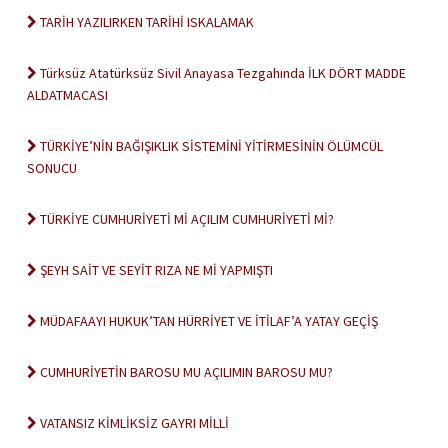
TARİH YAZILIRKEN TARİHİ ISKALAMAK
Türksüz Atatürksüz Sivil Anayasa Tezgahında İLK DÖRT MADDE
ALDATMACASI
TÜRKİYE’NİN BAĞIŞIKLIK SİSTEMİNİ YİTİRMESİNİN ÖLÜMCÜL
SONUCU
TÜRKİYE CUMHURİYETİ Mİ AÇILIM CUMHURİYETİ Mİ?
ŞEYH SAİT VE SEYİT RIZA NE Mİ YAPMIŞTI
MÜDAFAAYI HUKUK’TAN HÜRRİYET VE İTİLAF’A YATAY GEÇİŞ
CUMHURİYETİN BAROSU MU AÇILIMIN BAROSU MU?
VATANSIZ KİMLİKSİZ GAYRI MİLLİ