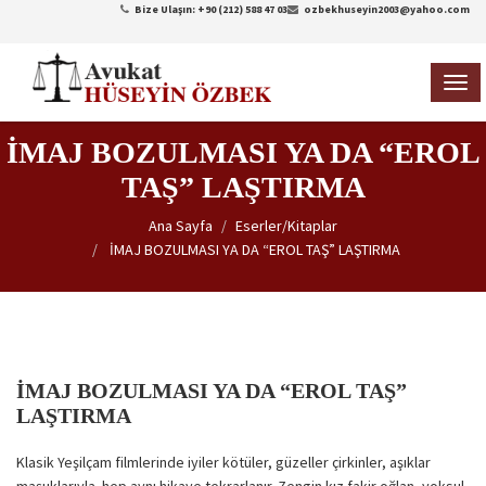
Bize Ulaşın: +90 (212) 588 47 03
ozbekhuseyin2003@yahoo.com
TOG
NAVI
İMAJ BOZULMASI YA DA “EROL
TAŞ” LAŞTIRMA
Ana Sayfa
Eserler/Kitaplar
İMAJ BOZULMASI YA DA “EROL TAŞ” LAŞTIRMA
İMAJ BOZULMASI YA DA “EROL TAŞ”
LAŞTIRMA
Klasik Yeşilçam filmlerinde iyiler kötüler, güzeller çirkinler, aşıklar