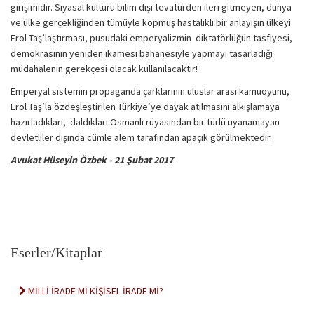
girişimidir. Siyasal kültürü bilim dışı tevatürden ileri gitmeyen, dünya
ve ülke gerçekliğinden tümüyle kopmuş hastalıklı bir anlayışın ülkeyi
Erol Taş’laştırması, pusudaki emperyalizmin diktatörlüğün tasfiyesi,
demokrasinin yeniden ikamesi bahanesiyle yapmayı tasarladığı
müdahalenin gerekçesi olacak kullanılacaktır!
Emperyal sistemin propaganda çarklarının uluslar arası kamuoyunu,
Erol Taş’la özdeşleştirilen Türkiye’ye dayak atılmasını alkışlamaya
hazırladıkları, daldıkları Osmanlı rüyasından bir türlü uyanamayan
devletliler dışında cümle alem tarafından apaçık görülmektedir.
Avukat Hüseyin Özbek - 21 Şubat 2017
Eserler/Kitaplar
MİLLİ İRADE Mİ KİŞİSEL İRADE Mİ?