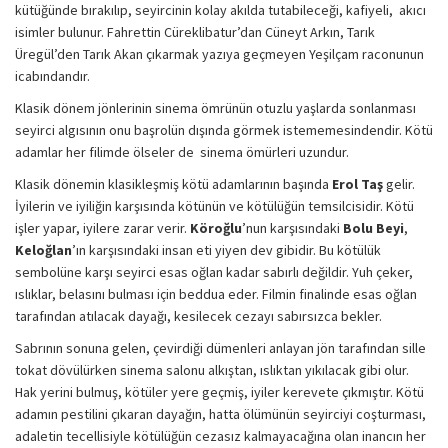
kütüğünde bırakılıp, seyircinin kolay akılda tutabileceği, kafiyeli, akıcı
isimler bulunur. Fahrettin Cüreklibatur’dan Cüneyt Arkın, Tarık
Üregül’den Tarık Akan çıkarmak yazıya geçmeyen Yeşilçam raconunun
icabındandır.
Klasik dönem jönlerinin sinema ömrünün otuzlu yaşlarda sonlanması
seyirci algısının onu başrolün dışında görmek istememesindendir. Kötü
adamlar her filimde ölseler de sinema ömürleri uzundur.
Klasik dönemin klasikleşmiş kötü adamlarının başında
Erol Taş
gelir.
İyilerin ve iyiliğin karşısında kötünün ve kötülüğün temsilcisidir. Kötü
işler yapar, iyilere zarar verir.
Köroğlu
’nun karşısındaki
Bolu Beyi
,
Keloğlan
’ın karşısındaki insan eti yiyen dev gibidir. Bu kötülük
sembolüne karşı seyirci esas oğlan kadar sabırlı değildir. Yuh çeker,
ıslıklar, belasını bulması için beddua eder. Filmin finalinde esas oğlan
tarafından atılacak dayağı, kesilecek cezayı sabırsızca bekler.
Sabrının sonuna gelen, çevirdiği dümenleri anlayan jön tarafından sille
tokat dövülürken sinema salonu alkıştan, ıslıktan yıkılacak gibi olur.
Hak yerini bulmuş, kötüler yere geçmiş, iyiler kerevete çıkmıştır. Kötü
adamın pestilini çıkaran dayağın, hatta ölümünün seyirciyi coşturması,
adaletin tecellisiyle kötülüğün cezasız kalmayacağına olan inancın her