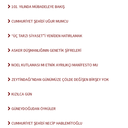
101. YILINDA MÜBADELEYE BAKIŞ
CUMHURİYET ŞEHİDİ UĞUR MUMCU
“ÜÇ TARZI SİYASET”İ YENİDEN HATIRLAMAK
ASKER DÜŞMANLIĞININ GENETİK ŞİFRELERİ
NOEL KUTLAMASI MI ETNİK AYRILIKÇI MANİFESTO MU
ZEYTİNDAĞI’NDAN GÜNÜMÜZE ÇÖLDE DEĞİŞEN BİRŞEY YOK
KIZILCA GÜN
GÜNEYDOĞUDAN ÖYKÜLER
CUMHURİYET ŞEHİDİ NECİP HABLEMİTOĞLU