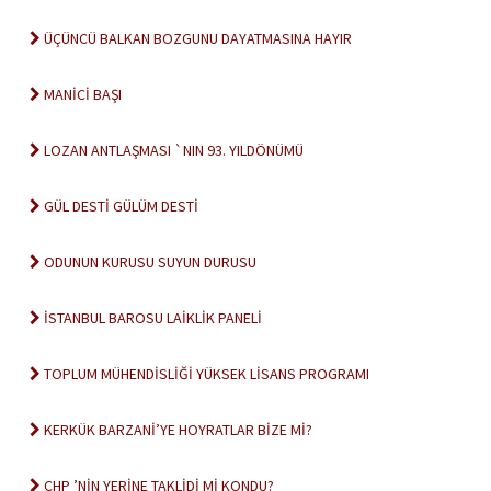
ÜÇÜNCÜ BALKAN BOZGUNU DAYATMASINA HAYIR
MANİCİ BAŞI
LOZAN ANTLAŞMASI `NIN 93. YILDÖNÜMÜ
GÜL DESTİ GÜLÜM DESTİ
ODUNUN KURUSU SUYUN DURUSU
İSTANBUL BAROSU LAİKLİK PANELİ
TOPLUM MÜHENDİSLİĞİ YÜKSEK LİSANS PROGRAMI
KERKÜK BARZANİ’YE HOYRATLAR BİZE Mİ?
CHP ’NİN YERİNE TAKLİDİ Mİ KONDU?