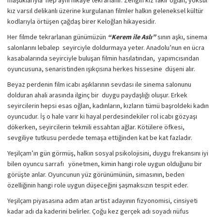
maşuklarıyla hep aynı hikaye tekrarlanır. Zengin kız fakir oğlan, yoksul
kız varsıl delikanlı üzerine kurgulanan filmler halkın geleneksel kültür
kodlarıyla örtüşen çağdaş birer Keloğlan hikayesidir.
Her filmde tekrarlanan günümüzün
“Kerem ile Aslı”
sının aşkı, sinema
salonlarını lebalep seyirciyle doldurmaya yeter. Anadolu’nun en ücra
kasabalarında seyirciyle buluşan filmin hasılatından, yapımcısından
oyuncusuna, senaristinden ışıkçısına herkes hissesine düşeni alır.
Beyaz perdenin film icabı aşıklarının sevdası ile sinema salonunu
dolduran ahali arasında ilginç bir duygu paydaşlığı oluşur. Erkek
seyircilerin hepsi esas oğlan, kadınların, kızların tümü başroldeki kadın
oyuncudur. İş o hale varır ki hayal perdesindekiler rol icabı gözyaşı
dökerken, seyircilerin tekmili essahtan ağlar. Kötülere öfkesi,
sevgiliye tutkusu perdede temaşa ettiğinden kat be kat fazladır.
Yeşilçam’ın gün görmüş, halkın sosyal psikolojisini, duygu frekansını iyi
bilen oyuncu sarrafı yönetmen, kimin hangi role uygun olduğunu bir
görüşte anlar. Oyuncunun yüz görünümünün, simasının, beden
özelliğinin hangi role uygun düşeceğini şaşmaksızın tespit eder.
Yeşilçam piyasasına adım atan artist adayının fizyonomisi, cinsiyeti
kadar adı da kaderini belirler. Çoğu kez gerçek adı soyadı nüfus