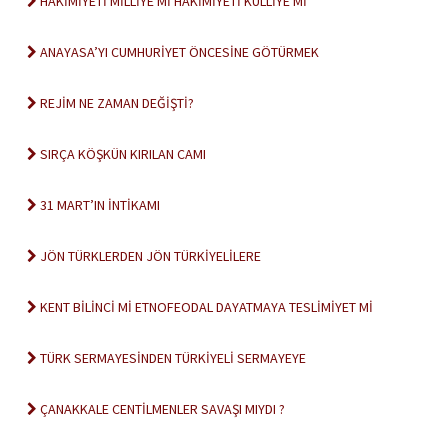
HAKİMİYETİ MİLLİYE Mİ HAKİMİYETİ KÜLLİYE Mİ
ANAYASA’YI CUMHURİYET ÖNCESİNE GÖTÜRMEK
REJİM NE ZAMAN DEĞİŞTİ?
SIRÇA KÖŞKÜN KIRILAN CAMI
31 MART’IN İNTİKAMI
JÖN TÜRKLERDEN JÖN TÜRKİYELİLERE
KENT BİLİNCİ Mİ ETNOFEODAL DAYATMAYA TESLİMİYET Mİ
TÜRK SERMAYESİNDEN TÜRKİYELİ SERMAYEYE
ÇANAKKALE CENTİLMENLER SAVAŞI MIYDI ?