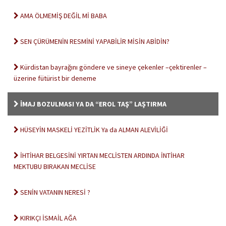
AMA ÖLMEMİŞ DEĞİL Mİ BABA
SEN ÇÜRÜMENİN RESMİNİ YAPABİLİR MİSİN ABİDİN?
Kürdistan bayrağını göndere ve sineye çekenler –çektirenler –
üzerine fütürist bir deneme
İMAJ BOZULMASI YA DA “EROL TAŞ” LAŞTIRMA
HÜSEYİN MASKELİ YEZİTLİK Ya da ALMAN ALEVİLİĞİ
İHTİHAR BELGESİNİ YIRTAN MECLİSTEN ARDINDA İNTİHAR
MEKTUBU BIRAKAN MECLİSE
SENİN VATANIN NERESİ ?
KIRIKÇI İSMAİL AĞA