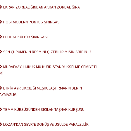
EKRAN ZORBALIĞINDAN AKRAN ZORBALIĞINA
POSTMODERN PONTUS ŞIRINGASI
FEODAL KÜLTÜR ŞIRINGASI
SEN ÇÜRÜMENİN RESMİNİ ÇİZEBİLİR MİSİN ABİDİN -2-
MÜDAFAAYI HUKUK MU KÜRDİSTAN YÜKSELME CEMİYETİ
Mİ
ETNİK AYRILIKÇILIĞI MEŞRULAŞTIRMANIN DERİN
AYMAZLIĞI
TBMM KÜRSÜSÜNDEN SIKILAN TAŞNAK KURŞUNU
LOZAN’DAN SEVR’E DÖNÜŞ VE USULDE PARALELLİK