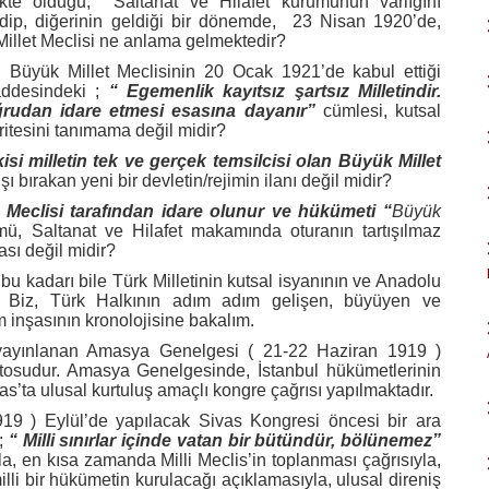
kte olduğu,
Saltanat ve Hilafet kurumunun varlığını
dip, diğerinin geldiği bir dönemde,
23 Nisan 1920’de,
Millet Meclisi ne anlama gelmektedir?
, Büyük Millet Meclisinin 20 Ocak 1921’de kabul ettiği
addesindeki ;
“ Egemenlik kayıtsız şartsız Milletindir.
ğrudan idare etmesi esasına dayanır”
cümlesi, kutsal
itesini tanımama değil midir?
i milletin tek ve gerçek temsilcisi olan Büyük Millet
şı bırakan yeni bir devletin/rejimin ilanı değil midir?
t Meclisi tarafından idare olunur ve hükümeti “
Büyük
, Saltanat ve Hilafet makamında oturanın tartışılmaz
ası değil midir?
bu kadarı bile Türk Milletinin kutsal isyanının ve Anadolu
idir. Biz, Türk Halkının adım adım gelişen, büyüyen ve
im inşasının kronolojisine bakalım.
yayınlanan Amasya Genelgesi ( 21-22 Haziran 1919 )
estosudur. Amasya Genelgesinde, İstanbul hükümetlerinin
vas’ta ulusal kurtuluş amaçlı kongre çağrısı yapılmaktadır.
9 ) Eylül’de yapılacak Sivas Kongresi öncesi bir ara
p;
“ Milli sınırlar içinde vatan bir bütündür, bölünemez”
la, en kısa zamanda Milli Meclis’in toplanması çağrısıyla,
illi bir hükümetin kurulacağı açıklamasıyla, ulusal direniş