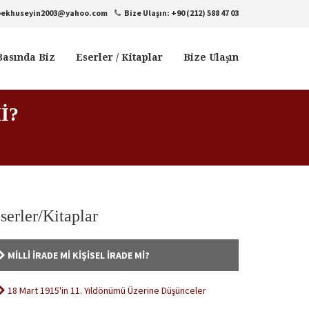
bekhuseyin2003@yahoo.com
Bize Ulaşın: +90 (212) 588 47 03
Basında Biz
Eserler / Kitaplar
Bize Ulaşın
İ?
serler/Kitaplar
MİLLİ İRADE Mİ KİŞİSEL İRADE Mİ?
18 Mart 1915'in 11. Yıldönümü Üzerine Düşünceler