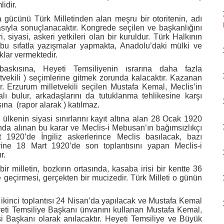
idir.
 gücünü Türk Milletinden alan meşru bir otoritenin, adı
sıyla sonuçlanacaktır. Kongrede seçilen ve başkanlığını
ri, siyasi, askeri yetkileri olan bir kuruldur. Türk Halkının
e bu sıfatla yazışmalar yapmakta, Anadolu’daki mülki ve
uklar vermektedir.
baskısına, Heyeti Temsiliyenin ısrarına daha fazla
vekili ) seçimlerine gitmek zorunda kalacaktır. Kazanan
. Erzurum milletvekili seçilen Mustafa Kemal, Meclis’in
alı bulur, arkadaşlarını da tutuklanma tehlikesine karşı
şına
(rapor alarak ) katılmaz.
 ülkenin siyasi sınırlarını kayıt altına alan 28 Ocak 1920
l’unda alınan bu karar ve Meclis-i Mebusan’ın bağımsızlıkçı
t 1920’de İngiliz askerlerince Meclis basılacak, bazı
zerine 18 Mart 1920’de son toplantısını yapan Meclis-i
r.
ir milletin, bozkırın ortasında, kasaba irisi bir kentte 36
e geçirmesi, gerçekten bir mucizedir. Türk Milleti o günün
 ikinci toplantısı 24 Nisan’da yapılacak ve Mustafa Kemal
yeti Temsiliye Başkanı ünvanını kullanan Mustafa Kemal,
i Başkanı olarak anılacaktır. Heyeti Temsiliye ve Büyük