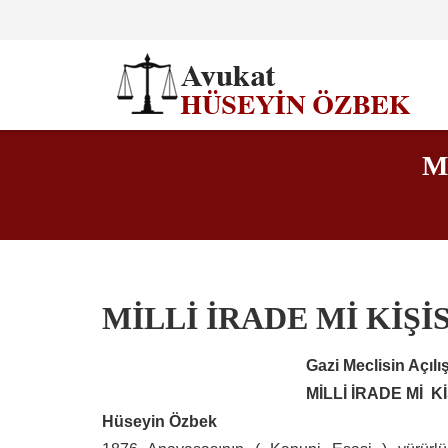
M
MİLLİ İRADE Mİ KİŞİ
Gazi Meclisin Açılı
MİLLİ İRADE Mİ
K
Hüseyin Özbek