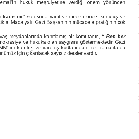
 Kemal’in hukuk meşruiyetine verdiği önem yönünden
i İrade mi”
sorusuna yanıt vermeden önce, kurtuluş ve
tiklal Madalyalı
Gazi Başkanının mücadele pratiğinin çok
 savaş meydanlarında kanıtlamış bir komutanın,
“ Ben her
okrasiye ve hukuka olan saygısını göstermektedir. Gazi
MM’nin kuruluş ve varoluş kodlarından, zor zamanlarda
ünümüz için çıkarılacak sayısız dersler vardır.