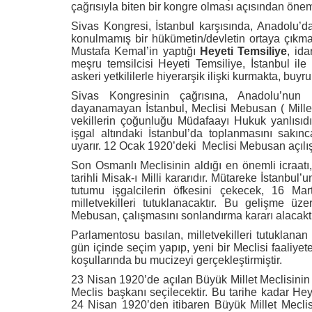
çağrısıyla biten bir kongre olması açısından öneml
Sivas Kongresi, İstanbul karşısında, Anadolu’da
konulmamış bir hükümetin/devletin ortaya çıkma
Mustafa Kemal’in yaptığı
Heyeti Temsiliye
, ida
meşru temsilcisi Heyeti Temsiliye, İstanbul il
askeri yetkililerle hiyerarşik ilişki kurmakta, buyr
Sivas Kongresinin çağrısına, Anadolu’nun 
dayanamayan İstanbul, Meclisi Mebusan ( Millet
vekillerin çoğunluğu Müdafaayı Hukuk yanlısıdır
işgal altındaki İstanbul’da toplanmasını sakınc
uyarır. 12 Ocak 1920’deki
Meclisi Mebusan açılı
Son Osmanlı Meclisinin aldığı en önemli icraatı,
tarihli Misak-ı Milli kararıdır. Mütareke İstanbu
tutumu işgalcilerin öfkesini çekecek, 16 Mar
milletvekilleri tutuklanacaktır. Bu gelişme ü
Mebusan, çalışmasını sonlandırma kararı alacaktı
Parlamentosu basılan, milletvekilleri tutuklanan b
gün içinde seçim yapıp, yeni bir Meclisi faaliyet
koşullarında bu mucizeyi gerçekleştirmiştir.
23 Nisan 1920’de açılan Büyük Millet Meclisinin
Meclis başkanı seçilecektir. Bu tarihe kadar He
24 Nisan 1920’den itibaren Büyük Millet Meclis