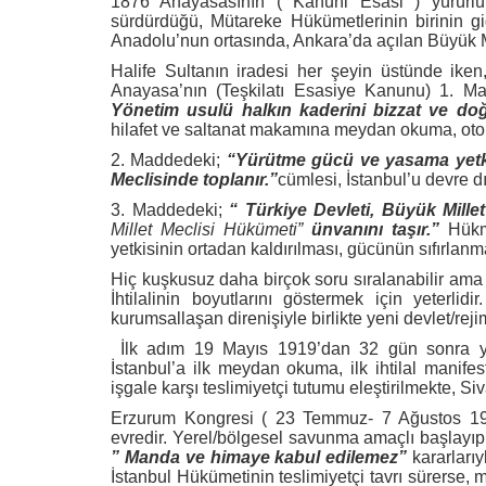
1876 Anayasasının ( Kanuni Esasi ) yürürlü
sürdürdüğü, Mütareke Hükümetlerinin birinin gi
Anadolu’nun ortasında, Ankara’da açılan Büyük 
Halife Sultanın iradesi her şeyin üstünde iken
Anayasa’nın (Teşkilatı Esasiye Kanunu) 1. M
Yönetim usulü halkın kaderini bizzat ve do
hilafet ve saltanat makamına meydan okuma, otor
2. Maddedeki;
“Yürütme gücü ve yasama yetkis
Meclisinde toplanır.”
cümlesi, İstanbul’u devre dı
3. Maddedeki;
“ Türkiye Devleti, Büyük Mille
Millet Meclisi Hükümeti”
ünvanını taşır.”
Hükmü
yetkisinin ortadan kaldırılması, gücünün sıfırlanm
Hiç kuşkusuz daha birçok soru sıralanabilir ama 
İhtilalinin boyutlarını göstermek için yeterl
kurumsallaşan direnişiyle birlikte yeni devlet/rej
İlk adım 19 Mayıs 1919’dan 32 gün sonra 
İstanbul’a ilk meydan okuma, ilk ihtilal manif
işgale karşı teslimiyetçi tutumu eleştirilmekte, Si
Erzurum Kongresi ( 23 Temmuz- 7 Ağustos 191
evredir. Yerel/bölgesel savunma amaçlı başlayı
” Manda ve himaye kabul edilemez”
kararlarıy
İstanbul Hükümetinin teslimiyetçi tavrı sürerse, m