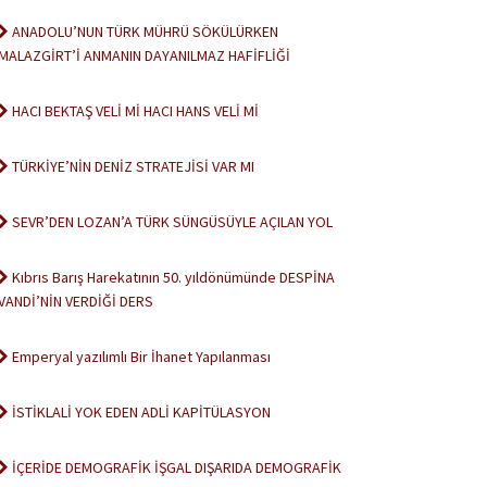
ANADOLU’NUN TÜRK MÜHRÜ SÖKÜLÜRKEN
MALAZGİRT’İ ANMANIN DAYANILMAZ HAFİFLİĞİ
HACI BEKTAŞ VELİ Mİ HACI HANS VELİ Mİ
TÜRKİYE’NİN DENİZ STRATEJİSİ VAR MI
SEVR’DEN LOZAN’A TÜRK SÜNGÜSÜYLE AÇILAN YOL
Kıbrıs Barış Harekatının 50. yıldönümünde DESPİNA
VANDİ’NİN VERDİĞİ DERS
Emperyal yazılımlı Bir İhanet Yapılanması
İSTİKLALİ YOK EDEN ADLİ KAPİTÜLASYON
İÇERİDE DEMOGRAFİK İŞGAL DIŞARIDA DEMOGRAFİK