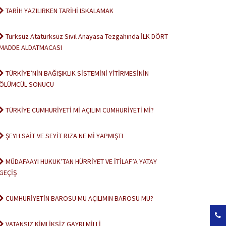
TARİH YAZILIRKEN TARİHİ ISKALAMAK
Türksüz Atatürksüz Sivil Anayasa Tezgahında İLK DÖRT
MADDE ALDATMACASI
TÜRKİYE’NİN BAĞIŞIKLIK SİSTEMİNİ YİTİRMESİNİN
ÖLÜMCÜL SONUCU
TÜRKİYE CUMHURİYETİ Mİ AÇILIM CUMHURİYETİ Mİ?
ŞEYH SAİT VE SEYİT RIZA NE Mİ YAPMIŞTI
MÜDAFAAYI HUKUK’TAN HÜRRİYET VE İTİLAF’A YATAY
GEÇİŞ
CUMHURİYETİN BAROSU MU AÇILIMIN BAROSU MU?
VATANSIZ KİMLİKSİZ GAYRI MİLLİ