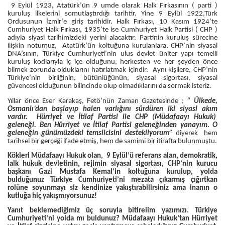
9 Eylül 1923, Atatürk’ün 9 umde olarak Halk Fırkasının ( parti )
kuruluş ilkelerini somutlaştırdığı tarihtir. Yine 9 Eylül 1922,Türk
Ordusunun İzmir’e giriş tarihidir. Halk Fırkası, 10 Kasım 1924’te
Cumhuriyet Halk Fırkası, 1935’te ise Cumhuriyet Halk Partisi ( CHP )
adıyla siyasi tarihimizdeki yerini alacaktır. Partinin kuruluş sürecine
ilişkin notumuz, Atatürk’ün koltuğuna kurulanlara, CHP’nin siyasal
DNA’sının, Türkiye Cumhuriyeti’nin ulus devlet üniter yapı temelli
kuruluş kodlarıyla iç içe olduğunu, herkesten ve her şeyden önce
bilmek zorunda olduklarını hatırlatmak içindir. Aynı kişilere, CHP’nin
Türkiye’nin birliğinin, bütünlüğünün, siyasal sigortası, siyasal
güvencesi olduğunun bilincinde olup olmadıklarını da sormak isteriz.
Yıllar önce Eser Karakaş, Fetö’nün Zaman Gazetesinde ;
“ Ülkede,
Osmanlı’dan başlayıp halen varlığını sürdüren iki siyasi akım
vardır. Hürriyet ve İtilaf Partisi ile CHP (Müdafaayı Hukuk)
geleneği. Ben Hürriyet ve İtilaf Partisi geleneğinden yanayım. O
geleneğin günümüzdeki temsilcisini destekliyorum”
diyerek hem
tarihsel bir gerçeği ifade etmiş, hem de samimi bir itirafta bulunmuştu.
Kökleri Müdafaayı Hukuk olan, 9 Eylül’ü referans alan, demokratik,
laik hukuk devletinin, rejimin siyasal sigortası, CHP’nin kurucu
başkanı Gazi Mustafa Kemal’in koltuğuna kurulup, yolda
bulduğunuz Türkiye Cumhuriyeti’ni mezata çıkarmış çığırtkan
rolüne soyunmayı siz kendinize yakıştırabilirsiniz ama inanın o
kutluğa hiç yakışmıyorsunuz!
Yanıt beklemediğimiz üç soruyla bitirelim yazımızı. Türkiye
Cumhuriyeti’ni yolda mı buldunuz? Müdafaayı Hukuk’tan Hürriyet