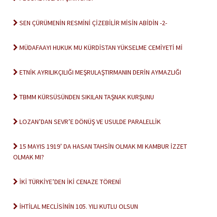
SEN ÇÜRÜMENİN RESMİNİ ÇİZEBİLİR MİSİN ABİDİN -2-
MÜDAFAAYI HUKUK MU KÜRDİSTAN YÜKSELME CEMİYETİ Mİ
ETNİK AYRILIKÇILIĞI MEŞRULAŞTIRMANIN DERİN AYMAZLIĞI
TBMM KÜRSÜSÜNDEN SIKILAN TAŞNAK KURŞUNU
LOZAN’DAN SEVR’E DÖNÜŞ VE USULDE PARALELLİK
15 MAYIS 1919’ DA HASAN TAHSİN OLMAK MI KAMBUR İZZET
OLMAK MI?
İKİ TÜRKİYE’DEN İKİ CENAZE TÖRENİ
İHTİLAL MECLİSİNİN 105. YILI KUTLU OLSUN