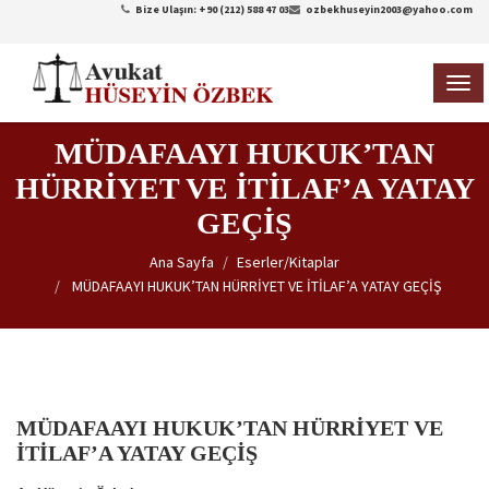
Bize Ulaşın: +90 (212) 588 47 03
ozbekhuseyin2003@yahoo.com
TOG
NAVI
MÜDAFAAYI HUKUK’TAN
HÜRRİYET VE İTİLAF’A YATAY
GEÇİŞ
Ana Sayfa
Eserler/Kitaplar
MÜDAFAAYI HUKUK’TAN HÜRRİYET VE İTİLAF’A YATAY GEÇİŞ
MÜDAFAAYI HUKUK’TAN HÜRRİYET VE
İTİLAF’A YATAY GEÇİŞ