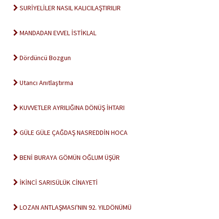
SURİYELİLER NASIL KALICILAŞTIRILIR
MANDADAN EVVEL İSTİKLAL
Dördüncü Bozgun
Utancı Anıtlaştırma
KUVVETLER AYRILIĞINA DÖNÜŞ İHTARI
GÜLE GÜLE ÇAĞDAŞ NASREDDİN HOCA
BENİ BURAYA GÖMÜN OĞLUM ÜŞÜR
İKİNCİ SARISÜLÜK CİNAYETİ
LOZAN ANTLAŞMASI'NIN 92. YILDÖNÜMÜ