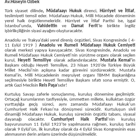
Av.Hüseyin Özbek
Türk siyaset dilinde
, Müdafaayı Hukuk
direnci,
Hürriyet ve İtilaf
,
teslimiyeti temsil eder. Müdafaayı Hukuk, Milli Mücadele döneminin
yerel halk örgütlenmeleridir. Hürriyet ve İtilaf Partisi ise, işgal
İstanbul’unda,
Vahidettin
ve
Damat Ferit
’le birlikte İngiliz
işbirlikçiliğinin siyasi ayağını oluşturacaktır.
Anadolu ve Trakya’daki yerel direniş örgütleri, Sivas Kongresinde ( 4-
11 Eylül 1919 )
Anadolu ve Rumeli Müdafaayı Hukuk Cemiyeti
olarak merkezi yapıya kavuşacaktır. Sivas Kongresinde, Anadolu ve
Rumeli Müdafaayı Hukuk Cemiyeti’nin yürütme organı olarak seçilen
kurul,
Heyeti Temsiliye
olarak adlandırılacaktır.
Mustafa Kemal’
in
Başkanı olduğu Heyeti Temsiliye, 23 Nisan 1920’de Türkiye Büyük
Millet Meclisi’nin açılışına kadar görevini sürdürecektir. Mustafa
Kemal’in, Milli Mücadelenin meşruiyet organı TBMM Başkanlığına
seçilmesiyle birlikte Heyeti Temsiliye Başkanı sıfatı sona ermiştir. O,
artık Gazi Meclisin
Reis Paşa
’sıdır!
Kurtuluş Savaşı zaferle sonuçlanmış, kuruluş dönemine geçilmiştir.
Ortaçağ kurumlarının tasfiyesiyle, ümmetten millete, kulluktan özgür
yurttaşlığa geçiş süreci, aynı zamanda Müdafaayı Hukuk’un
Cumhuriyet Halk Fırkası’na dönüşmesi sürecidir. Kurtuluşun sivil
dinamiği Müdafaayı Hukuk, kuruluş sürecinin örgütlü tabanı, siyasal
dayanağı olacaktır.
Cumhuriyet Halk Partisi
’nin kuruluş
başvurusunun 11 Eylül 1923’te yapılmasına rağmen, kuruluş tarihi
olarak 9 Eylül’ün, ilk kurultay olarak da 4 Eylül Sivas Kongresinin esas
alınmasının derin anlamı üzerinde düşünülmelidir.