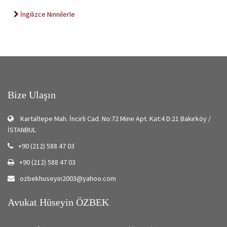
İngilizce Ninnilerle
Bize Ulaşın
Kartaltepe Mah. İncirli Cad. No:72 Mine Apt. Kat:4 D:21 Bakırköy /
İSTANBUL
+90 (212) 588 47 03
+90 (212) 588 47 03
ozbekhuseyin2003@yahoo.com
Avukat Hüseyin ÖZBEK