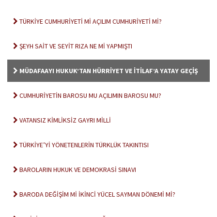
TÜRKİYE CUMHURİYETİ Mİ AÇILIM CUMHURİYETİ Mİ?
ŞEYH SAİT VE SEYİT RIZA NE Mİ YAPMIŞTI
MÜDAFAAYI HUKUK’TAN HÜRRİYET VE İTİLAF’A YATAY GEÇİŞ
CUMHURİYETİN BAROSU MU AÇILIMIN BAROSU MU?
VATANSIZ KİMLİKSİZ GAYRI MİLLİ
TÜRKİYE’Yİ YÖNETENLERİN TÜRKLÜK TAKINTISI
BAROLARIN HUKUK VE DEMOKRASİ SINAVI
BARODA DEĞİŞİM Mİ İKİNCİ YÜCEL SAYMAN DÖNEMİ Mİ?