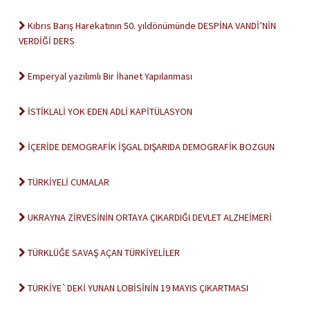
Kıbrıs Barış Harekatının 50. yıldönümünde DESPİNA VANDİ’NİN
VERDİĞİ DERS
Emperyal yazılımlı Bir İhanet Yapılanması
İSTİKLALİ YOK EDEN ADLİ KAPİTÜLASYON
İÇERİDE DEMOGRAFİK İŞGAL DIŞARIDA DEMOGRAFİK BOZGUN
TÜRKİYELİ CUMALAR
UKRAYNA ZİRVESİNİN ORTAYA ÇIKARDIĞI DEVLET ALZHEİMERİ
TÜRKLÜĞE SAVAŞ AÇAN TÜRKİYELİLER
TÜRKİYE`DEKİ YUNAN LOBİSİNİN 19 MAYIS ÇIKARTMASI