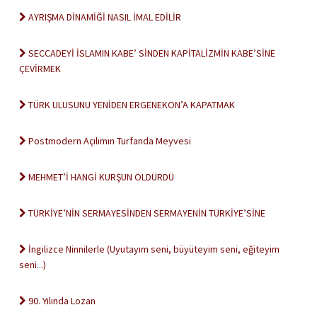
AYRIŞMA DİNAMİĞİ NASIL İMAL EDİLİR
SECCADEYİ İSLAMIN KABE’ SİNDEN KAPİTALİZMİN KABE’SİNE
ÇEVİRMEK
TÜRK ULUSUNU YENİDEN ERGENEKON’A KAPATMAK
Postmodern Açılımın Turfanda Meyvesi
MEHMET’İ HANGİ KURŞUN ÖLDÜRDÜ
TÜRKİYE’NİN SERMAYESİNDEN SERMAYENİN TÜRKİYE’SİNE
İngilizce Ninnilerle (Uyutayım seni, büyüteyim seni, eğiteyim
seni...)
90. Yılında Lozan