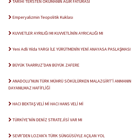
TARİHİ TERSTEN OKUMANIN AĞIR FATURASI
Emperyalizmin Teopolitik Kuklası
KUVVETLER AYRILIĞI MI KUVVETLİNİN AYRICALIĞI MI
Yeni Adli Yılda YARGI İLE YÜRÜTMENİN YENİ ANAYASA PASLAŞMASI
BÜYÜK TAARRUZ’DAN BÜYÜK ZAFERE
ANADOLU’NUN TÜRK MÜHRÜ SÖKÜLÜRKEN MALAZGİRT’İ ANMANIN
DAYANILMAZ HAFİFLİĞİ
HACI BEKTAŞ VELİ Mİ HACI HANS VELİ Mİ
TÜRKİYE’NİN DENİZ STRATEJİSİ VAR MI
SEVR’DEN LOZAN’A TÜRK SÜNGÜSÜYLE AÇILAN YOL