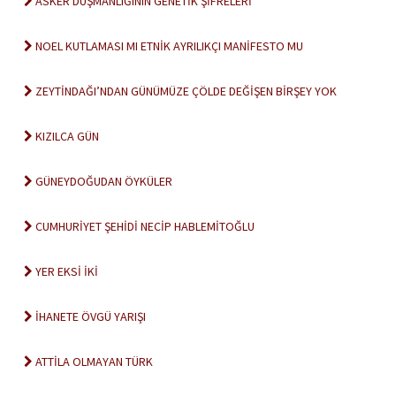
ASKER DÜŞMANLIĞININ GENETİK ŞİFRELERİ
NOEL KUTLAMASI MI ETNİK AYRILIKÇI MANİFESTO MU
ZEYTİNDAĞI’NDAN GÜNÜMÜZE ÇÖLDE DEĞİŞEN BİRŞEY YOK
KIZILCA GÜN
GÜNEYDOĞUDAN ÖYKÜLER
CUMHURİYET ŞEHİDİ NECİP HABLEMİTOĞLU
YER EKSİ İKİ
İHANETE ÖVGÜ YARIŞI
ATTİLA OLMAYAN TÜRK