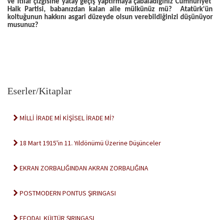
ve İtilaf çizgisine yatay geçiş yaptırmaya çabaladığınız Cumhuriyet
Halk Partisi, babanızdan kalan aile mülkünüz mü? Atatürk’ün
koltuğunun hakkını asgari düzeyde olsun verebildiğinizi düşünüyor
musunuz?
Eserler/Kitaplar
MİLLİ İRADE Mİ KİŞİSEL İRADE Mİ?
18 Mart 1915'in 11. Yıldönümü Üzerine Düşünceler
EKRAN ZORBALIĞINDAN AKRAN ZORBALIĞINA
POSTMODERN PONTUS ŞIRINGASI
FEODAL KÜLTÜR ŞIRINGASI