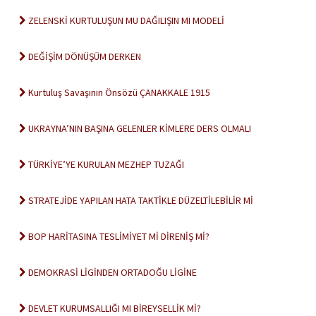
ZELENSKİ KURTULUŞUN MU DAĞILIŞIN MI MODELİ
DEĞİŞİM DÖNÜŞÜM DERKEN
Kurtuluş Savaşının Önsözü ÇANAKKALE 1915
UKRAYNA’NIN BAŞINA GELENLER KİMLERE DERS OLMALI
TÜRKİYE’YE KURULAN MEZHEP TUZAĞI
STRATEJİDE YAPILAN HATA TAKTİKLE DÜZELTİLEBİLİR Mİ
BOP HARİTASINA TESLİMİYET Mİ DİRENİŞ Mİ?
DEMOKRASİ LİGİNDEN ORTADOĞU LİGİNE
DEVLET KURUMSALLIĞI MI BİREYSELLİK Mİ?