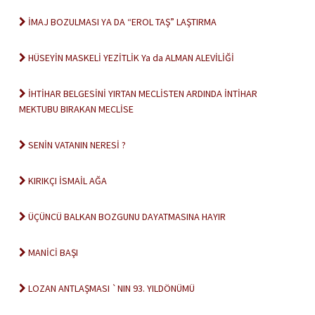
İMAJ BOZULMASI YA DA “EROL TAŞ” LAŞTIRMA
HÜSEYİN MASKELİ YEZİTLİK Ya da ALMAN ALEVİLİĞİ
İHTİHAR BELGESİNİ YIRTAN MECLİSTEN ARDINDA İNTİHAR
MEKTUBU BIRAKAN MECLİSE
SENİN VATANIN NERESİ ?
KIRIKÇI İSMAİL AĞA
ÜÇÜNCÜ BALKAN BOZGUNU DAYATMASINA HAYIR
MANİCİ BAŞI
LOZAN ANTLAŞMASI `NIN 93. YILDÖNÜMÜ