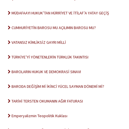
MÜDAFAAYI HUKUK’TAN HÜRRİYET VE İTİLAF’A YATAY GEÇİŞ
CUMHURİYETİN BAROSU MU AÇILIMIN BAROSU MU?
VATANSIZ KİMLİKSİZ GAYRI MİLLİ
TÜRKİYE’Yİ YÖNETENLERİN TÜRKLÜK TAKINTISI
BAROLARIN HUKUK VE DEMOKRASİ SINAVI
BARODA DEĞİŞİM Mİ İKİNCİ YÜCEL SAYMAN DÖNEMİ Mİ?
TARİHİ TERSTEN OKUMANIN AĞIR FATURASI
Emperyalizmin Teopolitik Kuklası