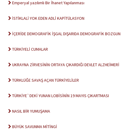
Emperyal yazılımlı Bir İhanet Yapılanması
İSTİKLALİ YOK EDEN ADLİ KAPİTÜLASYON
İÇERİDE DEMOGRAFİK İŞGAL DIŞARIDA DEMOGRAFİK BOZGUN
TÜRKİYELİ CUMALAR
UKRAYNA ZİRVESİNİN ORTAYA ÇIKARDIĞI DEVLET ALZHEİMERİ
TÜRKLÜĞE SAVAŞ AÇAN TÜRKİYELİLER
TÜRKİYE`DEKİ YUNAN LOBİSİNİN 19 MAYIS ÇIKARTMASI
NASIL BİR YUMUŞAMA
BÜYÜK SAVUNMA MİTİNGİ