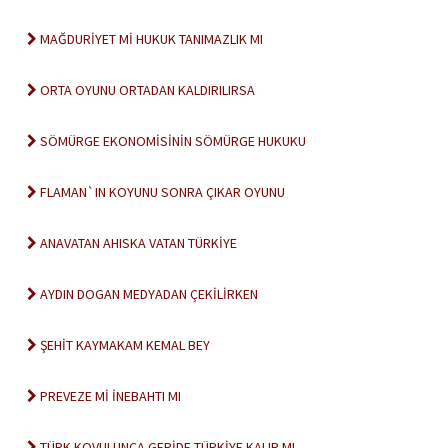
MAĞDURİYET Mİ HUKUK TANIMAZLIK MI
ORTA OYUNU ORTADAN KALDIRILIRSA
SÖMÜRGE EKONOMİSİNİN SÖMÜRGE HUKUKU
FLAMAN`IN KOYUNU SONRA ÇIKAR OYUNU
ANAVATAN AHISKA VATAN TÜRKİYE
AYDIN DOGAN MEDYADAN ÇEKİLİRKEN
ŞEHİT KAYMAKAM KEMAL BEY
PREVEZE Mİ İNEBAHTI MI
TÜRK KOVULUNCA GERİDE TÜRKİYE KALIR MI