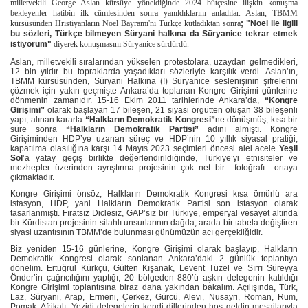
milletvekili George Aslan kürsüye yöneldiğinde 2024 bütçesine ilişkin konuşma
bekleyenler hatibin ilk cümlesinden sonra yanıldıklarını anladılar. Aslan, TBMM
kürsüsünden Hristiyanların Noel Bayramı'nı Türkçe kutladıktan sonra
; "Noel ile ilgili
bu sözleri, Türkçe bilmeyen Süryani halkına da Süryanice tekrar etmek
istiyorum"
diyerek konuşmasını Süryanice sürdürdü.
Aslan, milletvekili sıralarından yükselen protestolara, uzaydan gelmedikleri,
12 bin yıldır bu topraklarda yaşadıkları sözleriyle karşılık verdi. Aslan’ın,
TBMM kürsüsünden, Süryani Halkına (!) Süryanice seslenişinin şifrelerini
çözmek için yakın geçmişte Ankara’da toplanan Kongre Girişimi günlerine
dönmenin zamanıdır. 15-16 Ekim 2011 tarihlerinde Ankara’da,
“Kongre
Girişimi”
olarak başlayan 17 bileşen, 21 siyasi örgütten oluşan 38 bileşenli
yapı, alınan kararla
“Halkların Demokratik Kongresi”
ne dönüşmüş, kısa bir
süre sonra
“Halkların Demokratik Partisi”
adını almıştı. Kongre
Girişiminden HDP’ye uzanan süreç ve HDP’nin 10 yıllık siyasal pratiği,
kapatılma olasılığına karşı 14 Mayıs 2023 seçimleri öncesi alel acele
Yeşil
Sol
’a yatay geçiş birlikte değerlendirildiğinde, Türkiye’yi etnisiteler ve
mezhepler üzerinden ayrıştırma projesinin çok net bir
fotoğrafı
ortaya
çıkmaktadır.
Kongre Girişimi önsöz, Halkların Demokratik Kongresi kısa ömürlü ara
istasyon, HDP, yani Halkların Demokratik Partisi son istasyon olarak
tasarlanmıştı. Fıratsız Diclesiz, GAP’sız bir Türkiye, emperyal vesayet altında
bir Kürdistan projesinin silahlı unsurlarının dağda, arada bir tabela değiştiren
siyasi uzantısının TBMM’de bulunması günümüzün acı gerçekliğidir.
Biz yeniden 15-16 günlerine, Kongre Girişimi olarak başlayıp, Halkların
Demokratik Kongresi olarak sonlanan Ankara’daki 2 günlük toplantıya
dönelim. Ertuğrul Kürkçü, Gülten Kışanak, Levent Tüzel ve Sırrı Süreyya
Önder’in çağrıcılığını yaptığı, 20 bölgeden 880’ü aşkın delegenin katıldığı
Kongre Girişimi toplantısına biraz daha yakından bakalım. Açılışında, Türk,
Laz, Süryani, Arap, Ermeni, Çerkez, Gürcü, Alevi, Nusayri, Roman, Rum,
Pomak, Afrikalı, Yezidi delegelerin kendi dillerinden hoş geldin mesajlarıyla