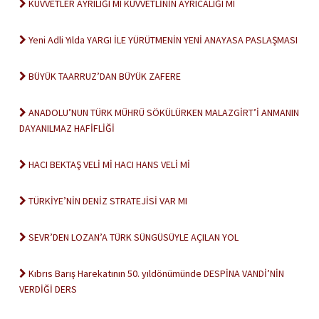
KUVVETLER AYRILIĞI MI KUVVETLİNİN AYRICALIĞI MI
Yeni Adli Yılda YARGI İLE YÜRÜTMENİN YENİ ANAYASA PASLAŞMASI
BÜYÜK TAARRUZ’DAN BÜYÜK ZAFERE
ANADOLU’NUN TÜRK MÜHRÜ SÖKÜLÜRKEN MALAZGİRT’İ ANMANIN
DAYANILMAZ HAFİFLİĞİ
HACI BEKTAŞ VELİ Mİ HACI HANS VELİ Mİ
TÜRKİYE’NİN DENİZ STRATEJİSİ VAR MI
SEVR’DEN LOZAN’A TÜRK SÜNGÜSÜYLE AÇILAN YOL
Kıbrıs Barış Harekatının 50. yıldönümünde DESPİNA VANDİ’NİN
VERDİĞİ DERS