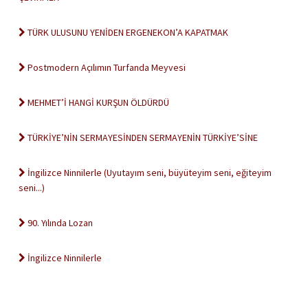
TÜRK ULUSUNU YENİDEN ERGENEKON’A KAPATMAK
Postmodern Açılımın Turfanda Meyvesi
MEHMET’İ HANGİ KURŞUN ÖLDÜRDÜ
TÜRKİYE’NİN SERMAYESİNDEN SERMAYENİN TÜRKİYE’SİNE
İngilizce Ninnilerle (Uyutayım seni, büyüteyim seni, eğiteyim
seni...)
90. Yılında Lozan
İngilizce Ninnilerle