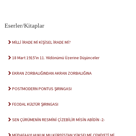
Eserler/Kitaplar
MİLLİ İRADE Mİ KİŞİSEL İRADE Mİ?
18 Mart 1915'in 11. Yıldönümü Üzerine Düşünceler
EKRAN ZORBALIĞINDAN AKRAN ZORBALIĞINA
POSTMODERN PONTUS ŞIRINGASI
FEODAL KÜLTÜR ŞIRINGASI
SEN ÇÜRÜMENİN RESMİNİ ÇİZEBİLİR MİSİN ABİDİN -2-
MÜDAFAAYI HUKUK MU KÜRDİSTAN YÜKSELME CEMİYETİ Mİ