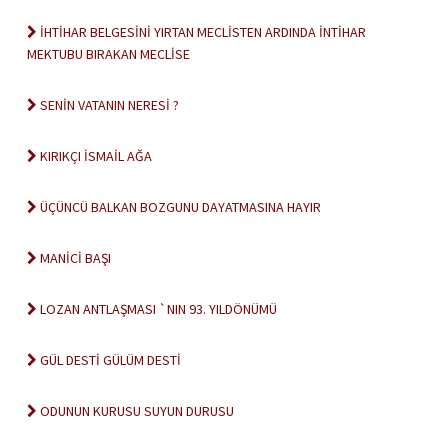
İHTİHAR BELGESİNİ YIRTAN MECLİSTEN ARDINDA İNTİHAR
MEKTUBU BIRAKAN MECLİSE
SENİN VATANIN NERESİ ?
KIRIKÇI İSMAİL AĞA
ÜÇÜNCÜ BALKAN BOZGUNU DAYATMASINA HAYIR
MANİCİ BAŞI
LOZAN ANTLAŞMASI `NIN 93. YILDÖNÜMÜ
GÜL DESTİ GÜLÜM DESTİ
ODUNUN KURUSU SUYUN DURUSU