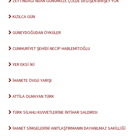
ZEYTİNDAĞI’NDAN GÜNÜMÜZE ÇÖLDE DEĞİŞEN BİRŞEY YOK
KIZILCA GÜN
GÜNEYDOĞUDAN ÖYKÜLER
CUMHURİYET ŞEHİDİ NECİP HABLEMİTOĞLU
YER EKSİ İKİ
İHANETE ÖVGÜ YARIŞI
ATTİLA OLMAYAN TÜRK
TÜRK SİLAHLI KUVVETLERİNE İNTİHAR SALDIRISI
İHANET SİMGELERİNİ ANITLAŞTIRMANIN DAYANILMAZ SAKİLLİĞİ