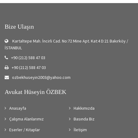
Bize Ulaşın
Kartaltepe Mah. İncirli Cad. No:72 Mine Apt. Kat:4 D:21 Bakırköy /
İSTANBUL
+90 (212) 588 47 03
+90 (212) 588 47 03
ozbekhuseyin2003@yahoo.com
Avukat Hüseyin ÖZBEK
Anasayfa
Hakkımızda
Çalışma Alanlarımız
Basında Biz
Eserler / Kitaplar
İletişim