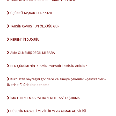
ÜÇÜNCÜ TAŞNAK TAARRUZU
TAHSİN ÇAVUŞ `UN ÖLDÜĞÜ GÜN
KEREM`İN DÜDÜĞÜ
AMA ÖLMEMİŞ DEĞİL Mİ BABA
SEN ÇÜRÜMENİN RESMİNİ YAPABİLİR MİSİN ABİDİN?
Kürdistan bayrağını göndere ve sineye çekenler –çektirenler –
üzerine fütürist bir deneme
İMAJ BOZULMASI YA DA “EROL TAŞ” LAŞTIRMA
HÜSEYİN MASKELİ YEZİTLİK Ya da ALMAN ALEVİLİĞİ