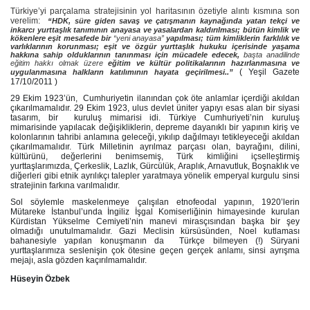
Türkiye’yi parçalama stratejisinin yol haritasının özetiyle alıntı kısmına son
verelim:
“HDK, süre giden savaş ve çatışmanın kaynağında yatan tekçi ve
inkarcı yurttaşlık tanımının anayasa ve yasalardan kaldırılması; bütün kimlik ve
kökenlere eşit mesafede bir
“yeni anayasa”
yapılması; tüm kimliklerin farklılık ve
varlıklarının korunması; eşit ve özgür yurttaşlık hukuku içerisinde yaşama
hakkına sahip olduklarının tanınması için mücadele edecek,
başta anadilinde
eğitim hakkı olmak üzere
eğitim ve kültür politikalarının hazırlanmasına ve
( Yeşil Gazete
uygulanmasına halkların katılımının hayata geçirilmesi..”
17/10/2011 )
29 Ekim 1923’ün,
Cumhuriyetin ilanından çok öte anlamlar içerdiği akıldan
çıkarılmamalıdır. 29 Ekim 1923, ulus devlet üniter yapıyı esas alan bir siyasi
tasarım, bir
kuruluş mimarisi idi. Türkiye Cumhuriyeti’nin kuruluş
mimarisinde yapılacak değişikliklerin, depreme dayanıklı bir yapının kiriş ve
kolonlarının tahribi anlamına geleceği, yıkılıp dağılmayı tetikleyeceği akıldan
çıkarılmamalıdır. Türk Milletinin ayrılmaz parçası olan, bayrağını, dilini,
kültürünü, değerlerini benimsemiş, Türk kimliğini içselleştirmiş
yurttaşlarımızda, Çerkeslik, Lazlık, Gürcülük, Araplık, Arnavutluk, Boşnaklık ve
diğerleri gibi etnik ayrılıkçı talepler yaratmaya yönelik emperyal kurgulu sinsi
stratejinin farkına varılmalıdır.
Sol söylemle maskelenmeye çalışılan etnofeodal yapının, 1920’lerin
Mütareke İstanbul’unda İngiliz İşgal Komiserliğinin himayesinde kurulan
Kürdistan Yükselme Cemiyeti’nin manevi mirasçısından başka bir şey
olmadığı unutulmamalıdır. Gazi Meclisin kürsüsünden, Noel kutlaması
bahanesiyle yapılan konuşmanın da
Türkçe bilmeyen (!) Süryani
yurttaşlarımıza seslenişin çok ötesine geçen gerçek anlamı, sinsi ayrışma
mejajı, asla gözden kaçırılmamalıdır.
Hüseyin Özbek