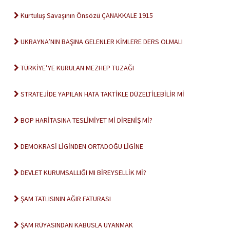
Kurtuluş Savaşının Önsözü ÇANAKKALE 1915
UKRAYNA’NIN BAŞINA GELENLER KİMLERE DERS OLMALI
TÜRKİYE’YE KURULAN MEZHEP TUZAĞI
STRATEJİDE YAPILAN HATA TAKTİKLE DÜZELTİLEBİLİR Mİ
BOP HARİTASINA TESLİMİYET Mİ DİRENİŞ Mİ?
DEMOKRASİ LİGİNDEN ORTADOĞU LİGİNE
DEVLET KURUMSALLIĞI MI BİREYSELLİK Mİ?
ŞAM TATLISININ AĞIR FATURASI
ŞAM RÜYASINDAN KABUSLA UYANMAK