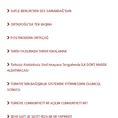
SUFLE BERLİN’DEN SES SAMANDAĞ’DAN
ORTADOĞU’DA TEK BAŞINA
POSTMODERN ORTAÇAĞ
TARİH YAZILIRKEN TARİHİ ISKALAMAK
Türksüz Atatürksüz Sivil Anayasa Tezgahında İLK DÖRT MADDE
ALDATMACASI
TÜRKİYE’NİN BAĞIŞIKLIK SİSTEMİNİ YİTİRMESİNİN ÖLÜMCÜL
SONUCU
TÜRKİYE CUMHURİYETİ Mİ AÇILIM CUMHURİYETİ Mİ?
ŞEYH SAİT VE SEYİT RIZA NE Mİ YAPMIŞTI