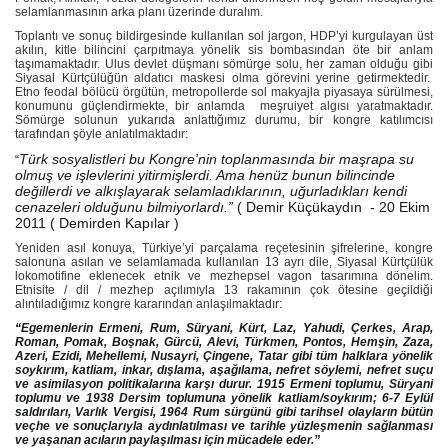
selamlanmasının arka planı üzerinde duralım.
Toplantı ve sonuç bildirgesinde kullanılan sol jargon, HDP’yi kurgulayan üst
akılın, kitle bilincini çarpıtmaya yönelik sis bombasından öte bir anlam
taşımamaktadır. Ulus devlet düşmanı sömürge solu, her zaman olduğu gibi
Siyasal Kürtçülüğün aldatıcı maskesi olma görevini yerine getirmektedir.
Etno feodal bölücü örgütün, metropollerde sol makyajla piyasaya sürülmesi,
konumunu güçlendirmekte, bir anlamda
meşruiyet algısı yaratmaktadır.
Sömürge solunun yukarıda anlattığımız durumu, bir kongre katılımcısı
tarafından şöyle anlatılmaktadır:
Türk sosyalistleri bu Kongre’nin toplanmasında bir maşrapa su
“
olmuş ve işlevlerini yitirmişlerdi. Ama henüz bunun bilincinde
değillerdi ve alkışlayarak selamladıklarının, uğurladıkları kendi
cenazeleri olduğunu bilmiyorlardı.”
( Demir Küçükaydın
- 20 Ekim
2011 ( Demirden Kapılar )
Yeniden asıl konuya, Türkiye’yi parçalama reçetesinin şifrelerine, kongre
salonuna asılan ve selamlamada kullanılan 13 ayrı dile, Siyasal Kürtçülük
lokomotifine eklenecek etnik ve mezhepsel vagon tasarımına dönelim.
Etnisite / dil / mezhep açılımıyla 13 rakamının çok ötesine geçildiği
alıntıladığımız kongre kararından anlaşılmaktadır:
“
Egemenlerin Ermeni, Rum, Süryani, Kürt, Laz, Yahudi, Çerkes, Arap,
Roman, Pomak, Boşnak, Gürcü, Alevi, Türkmen, Pontos, Hemşin, Zaza,
Azeri, Ezidi, Mehellemi, Nusayri, Çingene, Tatar gibi tüm halklara yönelik
soykırım, katliam, inkar, dışlama, aşağılama, nefret söylemi, nefret suçu
ve asimilasyon politikalarına karşı durur. 1915 Ermeni toplumu, Süryani
toplumu ve 1938 Dersim toplumuna yönelik katliam/soykırım; 6-7 Eylül
saldırıları, Varlık Vergisi, 1964 Rum sürgünü gibi tarihsel olayların bütün
veçhe ve sonuçlarıyla aydınlatılması ve tarihle yüzleşmenin sağlanması
ve yaşanan acıların paylaşılması için mücadele eder.”