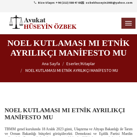
Bize Ulaşın: +90 (212) 588 47 03
ozbekhuseyin2003@yahoo.com
TOG
NAVI
NOEL KUTLAMASI MI ETNİK
AYRILIKÇI MANİFESTO MU
Ana Sayfa
Eserler/Kitaplar
NOEL KUTLAMASI MI ETNİK AYRILIKÇI MANİFESTO MU
NOEL KUTLAMASI MI ETNİK AYRILIKÇI
MANİFESTO MU
TBMM genel kurulunda 18 Aralık 2023 günü, Ulaştırma ve Altyapı Bakanlığı ile Tarım
ve Orman Bakanlığı bütçeleri görüşülecekti. Demokrasi ve Eşitlik Partisi Mardin