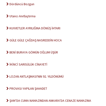
Dördüncü Bozgun
Utancı Anıtlaştırma
KUVVETLER AYRILIĞINA DÖNÜŞ İHTARI
GÜLE GÜLE ÇAĞDAŞ NASREDDİN HOCA
BENİ BURAYA GÖMÜN OĞLUM ÜŞÜR
İKİNCİ SARISÜLÜK CİNAYETİ
LOZAN ANTLAŞMASI'NIN 92. YILDÖNÜMÜ
PROVASI YAPILAN ŞAHADET
ŞAM’DA CUMA NAMAZINDAN ANKARA’DA CENAZE NAMAZINA