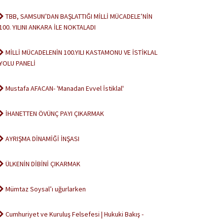
TBB, SAMSUN’DAN BAŞLATTIĞI MİLLİ MÜCADELE’NİN
100. YILINI ANKARA İLE NOKTALADI
MİLLİ MÜCADELENİN 100.YILI KASTAMONU VE İSTİKLAL
YOLU PANELİ
Mustafa AFACAN- 'Manadan Evvel İstiklal'
İHANETTEN ÖVÜNÇ PAYI ÇIKARMAK
AYRIŞMA DİNAMİĞİ İNŞASI
ÜLKENİN DİBİNİ ÇIKARMAK
Mümtaz Soysal’ı uğurlarken
Cumhuriyet ve Kuruluş Felsefesi | Hukuki Bakış -