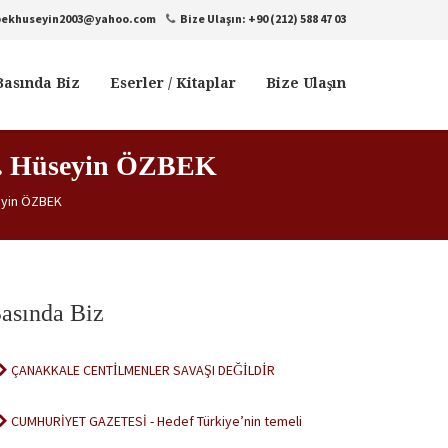
bekhuseyin2003@yahoo.com
Bize Ulaşın: +90 (212) 588 47 03
Basında Biz
Eserler / Kitaplar
Bize Ulaşın
Av. Hüseyin ÖZBEK
seyin ÖZBEK
asında Biz
ÇANAKKALE CENTİLMENLER SAVAŞI DEĞİLDİR
CUMHURİYET GAZETESİ - Hedef Türkiye’nin temeli