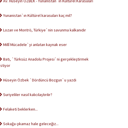
Av. Hüseyin ÖZBEK - Yunanistan`ın Kültürel Karasuları
Yunanistan`ın Kültürel karasuları kaç mil?
Lozan ve Montrö, Türkiye`nin savunma kalkanıdır
Millî Mücadele`yi anlatan kaynak eser
Batı, `Türksüz Anadolu Projesi`ni gerçekleştirmek
istiyor
Hüseyin Özbek `Dördüncü Bozgun`u yazdı
Suriyeliler nasıl kalıcılaştırılır?
Felaketi beklerken...
Sokağa çıkamaz hale geleceğiz...