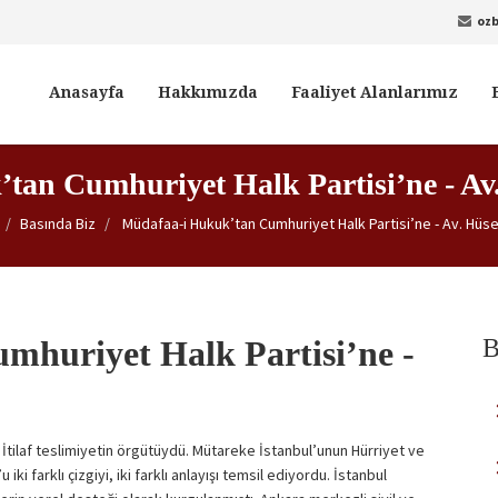
oz
Anasayfa
Hakkımızda
Faaliyet Alanlarımız
tan Cumhuriyet Halk Partisi’ne - 
Basında Biz
Müdafaa-i Hukuk’tan Cumhuriyet Halk Partisi’ne - Av. Hü
huriyet Halk Partisi’ne -
B
İtilaf teslimiyetin örgütüydü. Mütareke İstanbul’unun Hürriyet ve
 iki farklı çizgiyi, iki farklı anlayışı temsil ediyordu. İstanbul