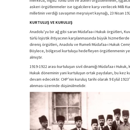
merkezli, İngiliz fonlu sivil ve askeri örgütlenmeler, işgalc
askeri örgütlenmeler ise işgalcilere karşı verilecek Milli K
milletinin verdiği savaşımın meşruiyet kaynağı, 23 Nisan 192
KURTULUŞ VE KURULUŞ
Anadolu’yu bir ağ gibi saran Müdafaa-i Hukuk örgütleri, Ku
türlü lojistik ihtiyacının karşılanmasında büyük hizmetlerd
direniş örgütleri, Anadolu ve Rumeli Müdafaa-i Hukuk Cem
Böylece, bölgesel kurtuluşu hedefleyen örgütlenmenin yer
almıştır.
1919-1922 arası kurtuluşun sivil dinamiği Müdafaa-i Hukuk, k
Hukuk döneminin yani kurtuluşun ortak paydaları, bu kez ku
devam edecektir. CHP’nin kuruluş tarihi olarak 9 Eylül 1923’
alınması üzerinde düşünülmelidir.