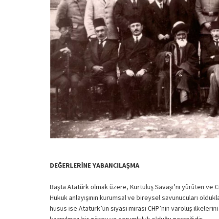
DEĞERLERİNE YABANCILAŞMA
Başta Atatürk olmak üzere, Kurtuluş Savaşı’nı yürüten ve C
Hukuk anlayışının kurumsal ve bireysel savunucuları olduk
husus ise Atatürk’ün siyasi mirası CHP’nin varoluş ilkelerin
kaçınılmaz bir görev ve sorumluluk olduğu gerçeğidir.