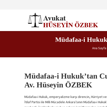
Müdafaa-i Hukuk’
Ana Sayfa
Müdafaa-i Hukuk’tan Cum
Av. Hüseyin ÖZBEK
Müdafaa-i Hukuk, emperyalizme karşı direncin, Hürriyet ve 
İtilaf Partisi ile Milli Mücadele Ankara’sının Müdafaa-i Hukuk’u