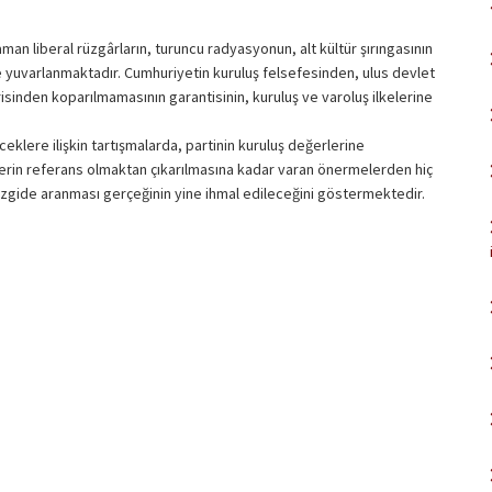
man liberal rüzgârların, turuncu radyasyonun, alt kültür şırıngasının
ine yuvarlanmaktadır. Cumhuriyetin kuruluş felsefesinden, ulus devlet
sinden koparılmamasının garantisinin, kuruluş ve varoluş ilkelerine
klere ilişkin tartışmalarda, partinin kuruluş değerlerine
liderin referans olmaktan çıkarılmasına kadar varan önermelerden hiç
çizgide aranması gerçeğinin yine ihmal edileceğini göstermektedir.