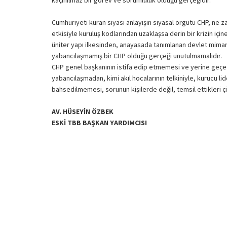
Cumhuriyeti kuran siyasi anlayışın siyasal örgütü CHP, ne za
etkisiyle kuruluş kodlarından uzaklaşsa derin bir krizin iç
üniter yapı ilkesinden, anayasada tanımlanan devlet mimari
yabancılaşmamış bir CHP olduğu gerçeği unutulmamalıdır.
CHP genel başkanının istifa edip etmemesi ve yerine geçece
yabancılaşmadan, kimi akıl hocalarının telkiniyle, kurucu 
bahsedilmemesi, sorunun kişilerde değil, temsil ettikleri 
AV. HÜSEYİN ÖZBEK
ESKİ TBB BAŞKAN YARDIMCISI