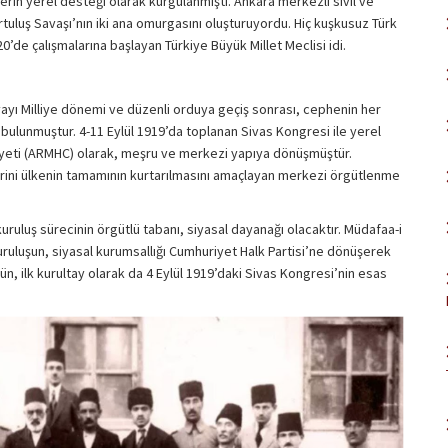
ilerin yerel desteği olarak kurgulanmıştı. Ankara merkezli sivil ve
urtuluş Savaşı’nın iki ana omurgasını oluşturuyordu. Hiç kuşkusuz Türk
0’de çalışmalarına başlayan Türkiye Büyük Millet Meclisi idi.
vayı Milliye dönemi ve düzenli orduya geçiş sonrası, cephenin her
e bulunmuştur. 4-11 Eylül 1919’da toplanan Sivas Kongresi ile yerel
iyeti (ARMHC) olarak, meşru ve merkezi yapıya dönüşmüştür.
ini ülkenin tamamının kurtarılmasını amaçlayan merkezi örgütlenme
uruluş sürecinin örgütlü tabanı, siyasal dayanağı olacaktır. Müdafaa-i
ruluşun, siyasal kurumsallığı Cumhuriyet Halk Partisi’ne dönüşerek
ün, ilk kurultay olarak da 4 Eylül 1919’daki Sivas Kongresi’nin esas