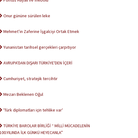
Pontus Hayali ve İnebolu
Onur gününe sürülen leke
Mehmet’in Zaferine İşgalciyi Ortak Etmek
Yunanistan tarihsel gerçekleri çarpıtıyor
AVRUPA'DAN DIŞARI TÜRKİYE'DEN İÇERİ
Cumhuriyet, stratejik tercihtir
Mezarı Beklenen Oğul
'Türk diplomatları için tehlike var'
TÜRKİYE BAROLAR BİRLİĞİ “ MİLLİ MÜCADELENİN
100.YILINDA İLK GÜNKÜ HEYECANLA”