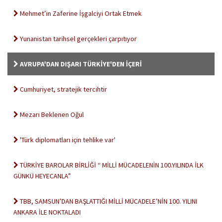
Mehmet’in Zaferine İşgalciyi Ortak Etmek
Yunanistan tarihsel gerçekleri çarpıtıyor
AVRUPA'DAN DIŞARI TÜRKİYE'DEN İÇERİ
Cumhuriyet, stratejik tercihtir
Mezarı Beklenen Oğul
'Türk diplomatları için tehlike var'
TÜRKİYE BAROLAR BİRLİĞİ “ MİLLİ MÜCADELENİN 100.YILINDA İLK
GÜNKÜ HEYECANLA”
TBB, SAMSUN’DAN BAŞLATTIĞI MİLLİ MÜCADELE’NİN 100. YILINI
ANKARA İLE NOKTALADI