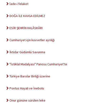
İade-i felaket
DOĞA İLE KAVGA EDİLMEZ
ESİR ŞEHRİN HALÂSKÂRI
Cumhuriyet için kuvvetler ayrılığı
İktidar Güdümlü Savunma
"İstiklal Madalyası" Panosu Cumhuriyet'te
Türkiye Barolar Birliği üzerine
Pontus Hayali ve İnebolu
Onur gününe sürülen leke