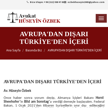
Bize Ulaşın: +90 (212) 588 47 03
ozbekhuseyin2003@yahoo.com
TOG
NAVI
AVRUPA'DAN DIŞARI
TÜRKİYE'DEN İÇERİ
Ana Sayfa
Basında Biz
AVRUPA'DAN DIŞARI TÜRKİYE'DEN İÇERİ
AVRUPA'DAN DIŞARI TÜRKİYE'DEN İÇERİ
Av. Hüseyin Özbek
Önce haber sonra yorum deyip, Almanya İçişleri Bakanı
Horst
Sheehofer’
in
Bild am Sonntag’
a verdiği demeçle başlayalım. Federal
Bakan, 1 Ocak 2021’den itibaren Suriyelilerin sınır dışı edileceğini