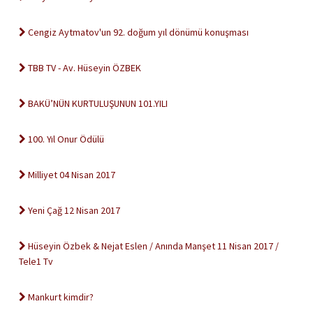
Cengiz Aytmatov'un 92. doğum yıl dönümü konuşması
TBB TV - Av. Hüseyin ÖZBEK
BAKÜ’NÜN KURTULUŞUNUN 101.YILI
100. Yıl Onur Ödülü
Milliyet 04 Nisan 2017
Yeni Çağ 12 Nisan 2017
Hüseyin Özbek & Nejat Eslen / Anında Manşet 11 Nisan 2017 /
Tele1 Tv
Mankurt kimdir?