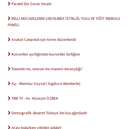
Paralel Din Sorun Yaratır
MİLLİ MÜCADELENİN 100.YILINDA İSTİKLÂL YOLU VE YİĞİT İNEBOLU
PANELİ
Avukat Canpolat için tören düzenlendi
Kuvvetler ayrılığından kuvvetler birliğine
İhanetin mi, onurun mu manevi mirasçılığı?
Açı - Mümtaz Soysal ( İngilizce Ninnilerle)
TBB TV - Av. Hüseyin ÖZBEK
Demografik dinamit Türkiye’nin kucağındadır
Arayı bulurken yitirilen adalet