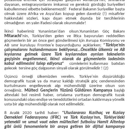
potasında eritmek için stratejiler geliştiren Almanya’nın, sınırlarına
dayanan, entegrasyonlarını imkansız ve gereksiz gördüğü Suriyelileri
kabullenmesi elbette beklenemezdi! Federal Bakanın Suriyeliler başta
olmak üzere Afrika ve Asya’dan kopup gelen davetsiz (!) misafirler
hakkındaki sözleri, kapı dışarı etmek dışında bir tercihlerinin
olmadığının en yalın ifadesi olarak okunmalıdır!
İkinci haberimiz Yunanistan’dan olsun.Yunanistan Göç Bakanı
Mitarachi’
nin, Türkiye’den gelen ve iltica başvuruları reddedilen
göçmenlerin bir an önce geri gönderilmesi için Avrupa Komisyonu ve
AB sınır kuruluşu Frontex’e başvurduğunu açıklarken;
“Türkiye’nin
çalışmalarını hızlandırmasını bekliyoruz…Öncelikle ülkemiz ve AB
kıyılarına gelmek üzere Türk kıyılarından ayrılan teknelerin
geçişinin engellenmesi, ikinci olarak da göçmenlerin iadesinin
kabul edilmesini talep ediyoruz”
cümlelerini kullanması batıdan
gelecek tersine göç dalgasının sinyali olarak görülmelidir ! (2)
Üçüncü örneği ülkemizden verelim. Türkiye’nin düşürüldüğü
demografik tuzak ya da maruz kaldığı stratejik göç cenderesinden
kurtulmasını engelleyecek algı mühendisliği üzerine olsun son
örneğimiz.
Mülteci Gençlerin Yüzünü Güldüren Kampanya
başlığı
altındaki bol resimli haber, ortalama yurttaşın demografik tuzak
konusundaki olası endişe ve tereddütlerini ortadan kaldırmaya yönelik
usta bir algı mühendisliği olarak not edilmelidir.
8 Aralık 2020 tarihli haber:
“Uluslararası Kızılhaç ve Kızılay
Dernekleri Federasyonu (IFRC) ve Türk Kızılayı’nın, Türkiye’deki
yetenekli ve umut vaat eden mültecileri futbolcu Hamit Altıntop
gibi ünlü fenomenlerle bir araya getiren bir dijital kampanya