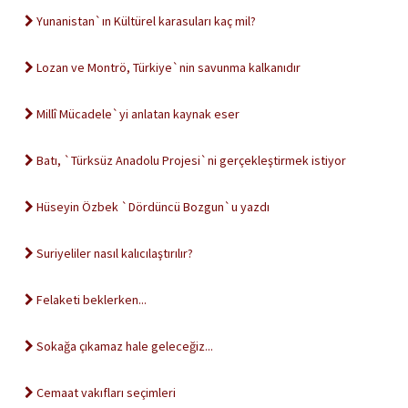
Yunanistan`ın Kültürel karasuları kaç mil?
Lozan ve Montrö, Türkiye`nin savunma kalkanıdır
Millî Mücadele`yi anlatan kaynak eser
Batı, `Türksüz Anadolu Projesi`ni gerçekleştirmek istiyor
Hüseyin Özbek `Dördüncü Bozgun`u yazdı
Suriyeliler nasıl kalıcılaştırılır?
Felaketi beklerken...
Sokağa çıkamaz hale geleceğiz...
Cemaat vakıfları seçimleri