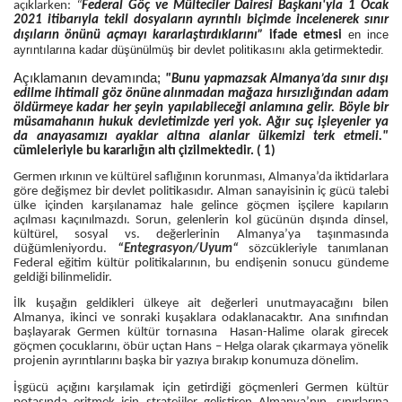
açıklarken:
“
Federal Göç ve Mülteciler Dairesi Başkanı'yla 1 Ocak
2021 itibarıyla tekil dosyaların ayrıntılı biçimde incelenerek sınır
en ince
dışıların önünü açmayı kararlaştırdıklarını
”
ifade etmesi
ayrıntılarına kadar düşünülmüş bir devlet politikasını akla getirmektedir.
Açıklamanın devamında;
"Bunu yapmazsak Almanya’da sınır dışı
edilme ihtimali göz önüne alınmadan mağaza hırsızlığından adam
öldürmeye kadar her şeyin yapılabileceği anlamına gelir. Böyle bir
müsamahanın hukuk devletimizde yeri yok. Ağır suç işleyenler ya
da anayasamızı ayaklar altına alanlar ülkemizi terk etmeli."
cümleleriyle bu kararlığın altı çizilmektedir. ( 1)
Germen ırkının ve kültürel saflığının korunması, Almanya’da iktidarlara
göre değişmez bir devlet politikasıdır. Alman sanayisinin iç gücü talebi
ülke içinden karşılanamaz hale gelince göçmen işçilere kapıların
açılması kaçınılmazdı. Sorun, gelenlerin kol gücünün dışında dinsel,
kültürel, sosyal vs. değerlerinin Almanya’ya taşınmasında
düğümleniyordu.
“Entegrasyon/Uyum“
sözcükleriyle tanımlanan
Federal eğitim kültür politikalarının, bu endişenin sonucu gündeme
geldiği bilinmelidir.
İlk kuşağın geldikleri ülkeye ait değerleri unutmayacağını bilen
Almanya, ikinci ve sonraki kuşaklara odaklanacaktır. Ana sınıfından
başlayarak Germen kültür tornasına Hasan-Halime olarak girecek
göçmen çocuklarını, öbür uçtan Hans – Helga olarak çıkarmaya yönelik
projenin ayrıntılarını başka bir yazıya bırakıp konumuza dönelim.
İşgücü açığını karşılamak için getirdiği göçmenleri Germen kültür