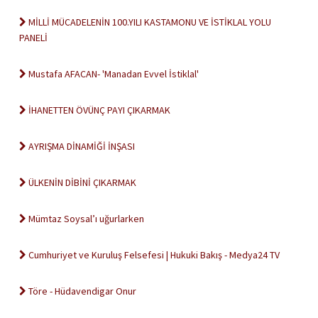
MİLLİ MÜCADELENİN 100.YILI KASTAMONU VE İSTİKLAL YOLU
PANELİ
Mustafa AFACAN- 'Manadan Evvel İstiklal'
İHANETTEN ÖVÜNÇ PAYI ÇIKARMAK
AYRIŞMA DİNAMİĞİ İNŞASI
ÜLKENİN DİBİNİ ÇIKARMAK
Mümtaz Soysal’ı uğurlarken
Cumhuriyet ve Kuruluş Felsefesi | Hukuki Bakış - Medya24 TV
Töre - Hüdavendigar Onur