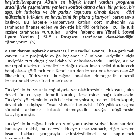
başlattı.Kampanya AB’nin en büyük insani yardım programı
aracılığıyla yaşamlarını yeniden kontrol altına alan- bir şarkıcı, bir
aşçı, bir futbolcu ve bir parkur koşucusu olmak üzere - dört
mültecinin tutkuları ve hayallerini ön plana çıkarıyor”
paragrafıyla
başlıyor. Bu haberle kampanyaya katılan dört mültecinin AB
tarafından finanse edilen ve devletle işbirliği içerisinde IFRC ile Türk
Kızılayı tarafından yürütülen, Türkiye’
Yabancılara Yönelik Sosyal
Uyum Yardım ( SUY ) Programı
tarafından desteklendiğini
öğreniyoruz.
(3)
AB sınırlarının açılarak dezavantajlı mültecileri avantajlı hale getirmek
varken, SUY projesiyle aylığa bağlanan 1.8 milyon Suriyelinin niçin
Türkiye’de tutulduğu şimdi daha iyi anlaşılmaktadır. Türkiye, AB ve
metropol ülkelerce, kendilerine doğru akan insan selini durduracak
baraj olarak görülmektedir. Kendi huzurları konusunda hassas olan AB
ülkelerinin, Türkiye’nin kucağına bırakılan demografik dinamit
konusundaki sessizlikleri manidardır.
Türkiye’nin bu sorunlu coğrafyada var olabilmesinin tek koşulu, ulus
devlet üniter yapı temelli kuruluş felsefesine bağlı kalmasıdır.
Türkiye’yi yönetenlerin tarih bilincinden yoksun, reelpolitikten kopuk,
devlet aklını dışlayan Ensar-Muhacir fantezisi, 100 yıllık uluslaşma
sürecini anlamsız kılacak demografik tuzağa düşülmesini
kolaylaştırmıştır.
Türkiye’nin kucağına bırakılan 5 milyonu aşkın Suriyeli konusundaki
kamuoyu tepkisi, mütedeyyin kitleye Ensar-Muhacir, diğer kesime
insan hakları şırıngasıyla etkisizleştirilmek ve saptırılmak