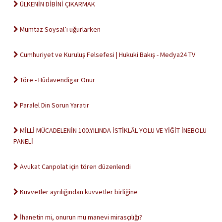
ÜLKENİN DİBİNİ ÇIKARMAK
Mümtaz Soysal’ı uğurlarken
Cumhuriyet ve Kuruluş Felsefesi | Hukuki Bakış - Medya24 TV
Töre - Hüdavendigar Onur
Paralel Din Sorun Yaratır
MİLLİ MÜCADELENİN 100.YILINDA İSTİKLÂL YOLU VE YİĞİT İNEBOLU
PANELİ
Avukat Canpolat için tören düzenlendi
Kuvvetler ayrılığından kuvvetler birliğine
İhanetin mi, onurun mu manevi mirasçılığı?