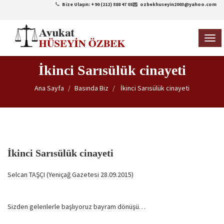
Bize Ulaşın: +90 (212) 588 47 03
ozbekhuseyin2003@yahoo.com
TOG
NAVI
İkinci Sarısülük cinayeti
Ana Sayfa
Basında Biz
İkinci Sarısülük cinayeti
İkinci Sarısülük cinayeti
Selcan TAŞÇI (Yeniçağ Gazetesi 28.09.2015)
Sizden gelenlerle başlıyoruz bayram dönüşü…