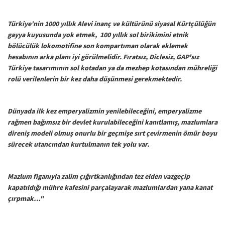
Türkiye'nin 1000 yıllık Alevi inanç ve kültürünü siyasal Kürtçülüğün
gayya kuyusunda yok etmek, 100 yıllık sol birikimini etnik
bölücülük lokomotifine son kompartıman olarak eklemek
hesabının arka planı iyi görülmelidir. Fıratsız, Diclesiz, GAP'sız
Türkiye tasarımının sol kotadan ya da mezhep kotasından mühreliği
rolü verilenlerin bir kez daha düşünmesi gerekmektedir.
Dünyada ilk kez emperyalizmin yenilebileceğini, emperyalizme
rağmen bağımsız bir devlet kurulabileceğini kanıtlamış, mazlumlara
direniş modeli olmuş onurlu bir geçmişe sırt çevirmenin ömür boyu
sürecek utancından kurtulmanın tek yolu var.
Mazlum figanıyla zalim çığırtkanlığından tez elden vazgeçip
kapatıldığı mühre kafesini parçalayarak mazlumlardan yana kanat
çırpmak…"