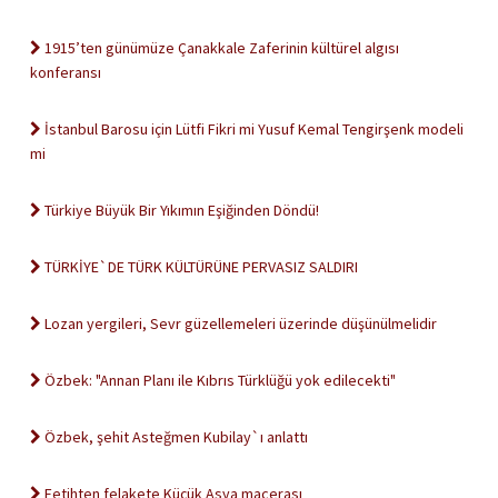
1915’ten günümüze Çanakkale Zaferinin kültürel algısı
konferansı
İstanbul Barosu için Lütfi Fikri mi Yusuf Kemal Tengirşenk modeli
mi
Türkiye Büyük Bir Yıkımın Eşiğinden Döndü!
TÜRKİYE`DE TÜRK KÜLTÜRÜNE PERVASIZ SALDIRI
Lozan yergileri, Sevr güzellemeleri üzerinde düşünülmelidir
Özbek: "Annan Planı ile Kıbrıs Türklüğü yok edilecekti"
Özbek, şehit Asteğmen Kubilay`ı anlattı
Fetihten felakete Küçük Asya macerası