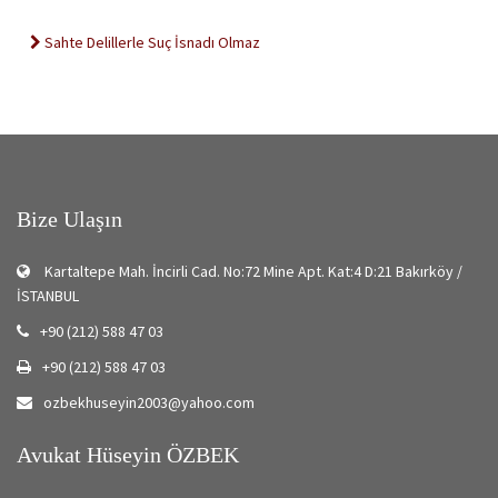
Sahte Delillerle Suç İsnadı Olmaz
Bize Ulaşın
Kartaltepe Mah. İncirli Cad. No:72 Mine Apt. Kat:4 D:21 Bakırköy /
İSTANBUL
+90 (212) 588 47 03
+90 (212) 588 47 03
ozbekhuseyin2003@yahoo.com
Avukat Hüseyin ÖZBEK