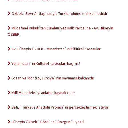
Özbek: 'Sevr Antlaşmasıyla Türkler ölüme mahkum edildi'
Müdafaa-i Hukuk’tan Cumhuriyet Halk Partisi’ne - Av. Hüseyin
ÖZBEK
Av. Hüseyin ÖZBEK - Yunanistan`ın Kültürel Karasuları
Yunanistan`ın Kültürel karasuları kaç mil?
Lozan ve Montrö, Türkiye`nin savunma kalkanıdır
Millî Mücadele`yi anlatan kaynak eser
Batı, `Türksüz Anadolu Projesi`ni gerçekleştirmek istiyor
Hüseyin Özbek `Dördüncü Bozgun`u yazdı