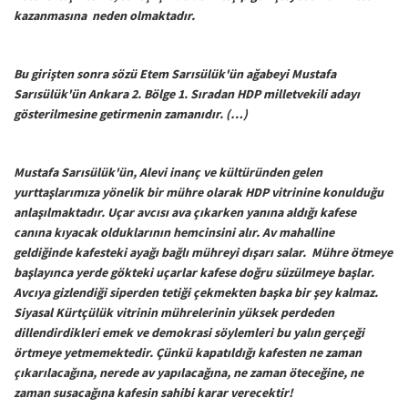
kazanmasına neden olmaktadır.
Bu girişten sonra sözü Etem Sarısülük'ün ağabeyi Mustafa
Sarısülük'ün Ankara 2. Bölge 1. Sıradan HDP milletvekili adayı
gösterilmesine getirmenin zamanıdır. (…)
Mustafa Sarısülük'ün, Alevi inanç ve kültüründen gelen
yurttaşlarımıza yönelik bir mühre olarak HDP vitrinine konulduğu
anlaşılmaktadır. Uçar avcısı ava çıkarken yanına aldığı kafese
canına kıyacak olduklarının hemcinsini alır. Av mahalline
geldiğinde kafesteki ayağı bağlı mühreyi dışarı salar. Mühre ötmeye
başlayınca yerde gökteki uçarlar kafese doğru süzülmeye başlar.
Avcıya gizlendiği siperden tetiği çekmekten başka bir şey kalmaz.
Siyasal Kürtçülük vitrinin mührelerinin yüksek perdeden
dillendirdikleri emek ve demokrasi söylemleri bu yalın gerçeği
örtmeye yetmemektedir. Çünkü kapatıldığı kafesten ne zaman
çıkarılacağına, nerede av yapılacağına, ne zaman öteceğine, ne
zaman susacağına kafesin sahibi karar verecektir!