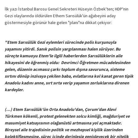
İlk yazı İstanbul Barosu Genel Sekreteri Hüseyin Özbek'ten; HDP'nin
Gezi olaylarında öldürülen Ethem Sarısülük'ün ağabeyini aday
göstermesiyle görünür hale gelen "planı"na dikkat çekiyor:
"Etem Sarısülük Gezi eylemleri sürecinde polis kurşunuyla
yaşamını yitirdi. Sanık polisin yargılanması halen sürüyor. Bu
süreçte kamuoyu Etem'le ilgili haberlerden Sarısülüklerin aile
hikayesini de öğrenmiş oldu: Devrimci Öğretmen mücadelesinden
gelen, düzenin acımasız çarkı toplum dışına savurunca, sisteme
sırtını dönüp inzivaya çekilen baba, evlatlarına kol kanat geren tipik
Anadolu kadını anne, sırt sırta verip yaşamın zorluklarına direnen
kardeşler.
(…) Etem Sarısülük'ün Orta Anadolu'dan, Çorum'dan Alevi
Türkmen kökenli, protest gelenekten solcu kimliği, mağduriyet ve
masumiyet katsayısının olağanüstü artmasına yol açmaktadır.
Bireysel aile trajedisinin politik ve mezhepsel kişilik üzerinden
kolektifleşmesine, süreç içinde derinleşip genişleyecek bir nitelik