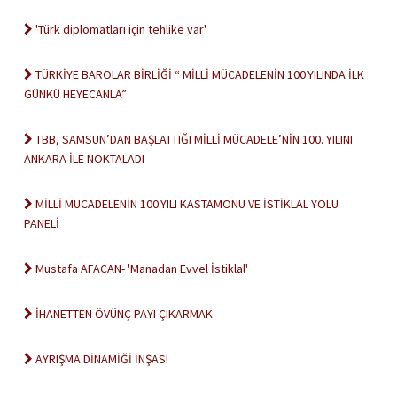
'Türk diplomatları için tehlike var'
TÜRKİYE BAROLAR BİRLİĞİ “ MİLLİ MÜCADELENİN 100.YILINDA İLK
GÜNKÜ HEYECANLA”
TBB, SAMSUN’DAN BAŞLATTIĞI MİLLİ MÜCADELE’NİN 100. YILINI
ANKARA İLE NOKTALADI
MİLLİ MÜCADELENİN 100.YILI KASTAMONU VE İSTİKLAL YOLU
PANELİ
Mustafa AFACAN- 'Manadan Evvel İstiklal'
İHANETTEN ÖVÜNÇ PAYI ÇIKARMAK
AYRIŞMA DİNAMİĞİ İNŞASI