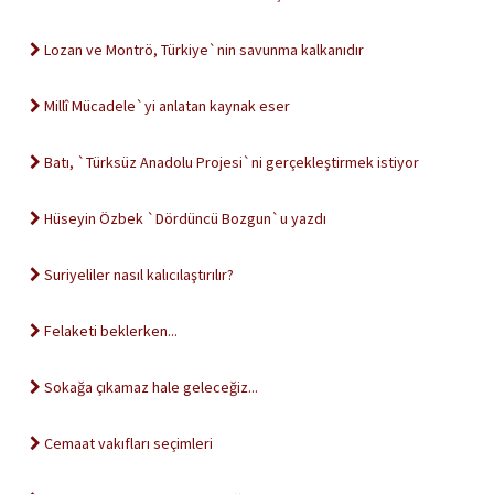
Lozan ve Montrö, Türkiye`nin savunma kalkanıdır
Millî Mücadele`yi anlatan kaynak eser
Batı, `Türksüz Anadolu Projesi`ni gerçekleştirmek istiyor
Hüseyin Özbek `Dördüncü Bozgun`u yazdı
Suriyeliler nasıl kalıcılaştırılır?
Felaketi beklerken...
Sokağa çıkamaz hale geleceğiz...
Cemaat vakıfları seçimleri