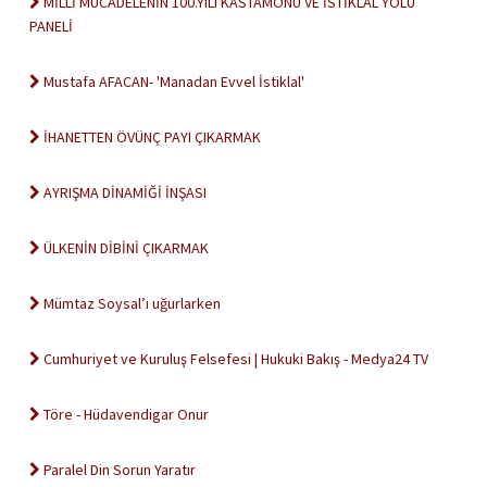
MİLLİ MÜCADELENİN 100.YILI KASTAMONU VE İSTİKLAL YOLU
PANELİ
Mustafa AFACAN- 'Manadan Evvel İstiklal'
İHANETTEN ÖVÜNÇ PAYI ÇIKARMAK
AYRIŞMA DİNAMİĞİ İNŞASI
ÜLKENİN DİBİNİ ÇIKARMAK
Mümtaz Soysal’ı uğurlarken
Cumhuriyet ve Kuruluş Felsefesi | Hukuki Bakış - Medya24 TV
Töre - Hüdavendigar Onur
Paralel Din Sorun Yaratır