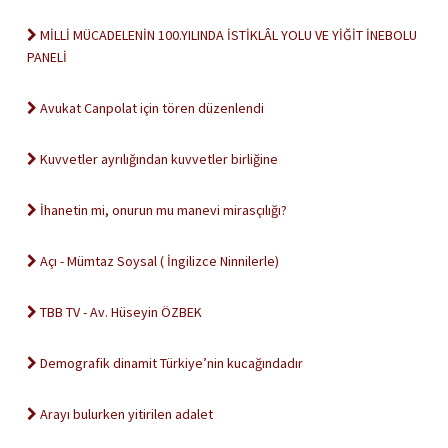
MİLLİ MÜCADELENİN 100.YILINDA İSTİKLÂL YOLU VE YİĞİT İNEBOLU
PANELİ
Avukat Canpolat için tören düzenlendi
Kuvvetler ayrılığından kuvvetler birliğine
İhanetin mi, onurun mu manevi mirasçılığı?
Açı - Mümtaz Soysal ( İngilizce Ninnilerle)
TBB TV - Av. Hüseyin ÖZBEK
Demografik dinamit Türkiye’nin kucağındadır
Arayı bulurken yitirilen adalet