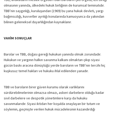
olmasının yanında, ülkedeki hukuk birliğinin de kurumsal teminatıdır.
TBB’nin saygınlığı, kuruluşundan (1969) bu yana hukuk devleti, yargı
bağımsızlığı, kuvvetler ayrılığı konularında kamuoyunca da yakından
bilinen geleneksel duyarlılığından kaynaklanır.
VAHİM SONUÇLAR
Barolar ve TBB, doğası gereği hukukun yanında olmak zorundadır.
Hukukun ve yargının halkın savunma kalkanı olmaktan çıkıp siyasi
gücün baskı aracına dönüştüğü yerde baroların ve TBB’nin tercihi hiç
kuşkusuz temel hakları ve hukuku ihlal edilenden yanadır.
TBB ve baroların birer güven kurumu olarak varlıklarını
sürdürebilmelerinin olmazsa olmazı, askeri darbelere olduğu kadar
sivil darbelere ve despotik yönetimlere karşı da hukuku
savunmalarıdır. Siyasi iktidarı her koşulda onaylayan bir tutum ve
söylemin, geçmişte verilen hukuk mücadelesinin kazandırdığı