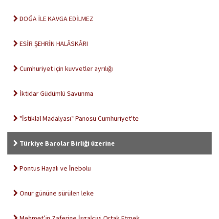
DOĞA İLE KAVGA EDİLMEZ
ESİR ŞEHRİN HALÂSKÂRI
Cumhuriyet için kuvvetler ayrılığı
İktidar Güdümlü Savunma
"İstiklal Madalyası" Panosu Cumhuriyet'te
Türkiye Barolar Birliği üzerine
Pontus Hayali ve İnebolu
Onur gününe sürülen leke
Mehmet’in Zaferine İşgalciyi Ortak Etmek