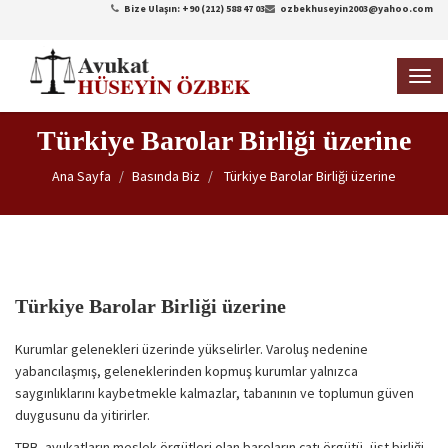
Bize Ulaşın: +90 (212) 588 47 03
ozbekhuseyin2003@yahoo.com
TOG
NAVI
Türkiye Barolar Birliği üzerine
Ana Sayfa
Basında Biz
Türkiye Barolar Birliği üzerine
Türkiye Barolar Birliği üzerine
Kurumlar gelenekleri üzerinde yükselirler. Varoluş nedenine
yabancılaşmış, geleneklerinden kopmuş kurumlar yalnızca
saygınlıklarını kaybetmekle kalmazlar, tabanının ve toplumun güven
duygusunu da yitirirler.
TBB, avukatların meslek örgütleri olan baroların çatı örgütü, üst birliği