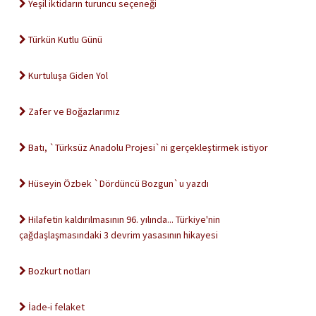
Yeşil iktidarın turuncu seçeneği
Türkün Kutlu Günü
Kurtuluşa Giden Yol
Zafer ve Boğazlarımız
Batı, `Türksüz Anadolu Projesi`ni gerçekleştirmek istiyor
Hüseyin Özbek `Dördüncü Bozgun`u yazdı
Hilafetin kaldırılmasının 96. yılında... Türkiye'nin
çağdaşlaşmasındaki 3 devrim yasasının hikayesi
Bozkurt notları
İade-i felaket