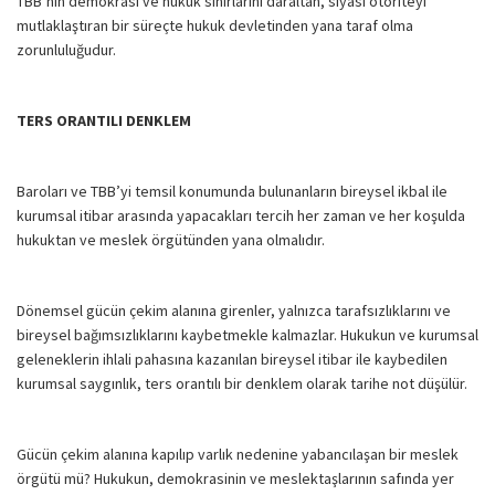
TBB’nin demokrasi ve hukuk sınırlarını daraltan, siyasi otoriteyi
mutlaklaştıran bir süreçte hukuk devletinden yana taraf olma
zorunluluğudur.
TERS ORANTILI DENKLEM
Baroları ve TBB’yi temsil konumunda bulunanların bireysel ikbal ile
kurumsal itibar arasında yapacakları tercih her zaman ve her koşulda
hukuktan ve meslek örgütünden yana olmalıdır.
Dönemsel gücün çekim alanına girenler, yalnızca tarafsızlıklarını ve
bireysel bağımsızlıklarını kaybetmekle kalmazlar. Hukukun ve kurumsal
geleneklerin ihlali pahasına kazanılan bireysel itibar ile kaybedilen
kurumsal saygınlık, ters orantılı bir denklem olarak tarihe not düşülür.
Gücün çekim alanına kapılıp varlık nedenine yabancılaşan bir meslek
örgütü mü? Hukukun, demokrasinin ve meslektaşlarının safında yer