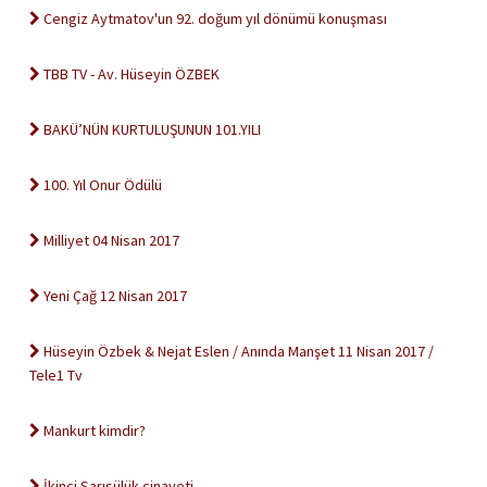
Cengiz Aytmatov'un 92. doğum yıl dönümü konuşması
TBB TV - Av. Hüseyin ÖZBEK
BAKÜ’NÜN KURTULUŞUNUN 101.YILI
100. Yıl Onur Ödülü
Milliyet 04 Nisan 2017
Yeni Çağ 12 Nisan 2017
Hüseyin Özbek & Nejat Eslen / Anında Manşet 11 Nisan 2017 /
Tele1 Tv
Mankurt kimdir?
İkinci Sarısülük cinayeti